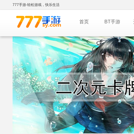
777手游-轻松游戏，快乐生活
首页
BT手游