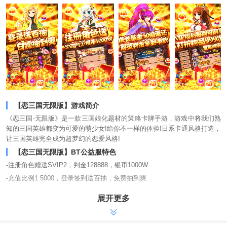
【恋三国无限版】游戏简介
《恋三国-无限版》是一款三国娘化题材的策略卡牌手游，游戏中将我们熟
知的三国英雄都变为可爱的萌少女!给你不一样的体验!日系卡通风格打造，
让三国英雄完全成为超梦幻的恋爱风格!
【恋三国无限版】BT公益服特色
-注册角色赠送SVIP2，判金128888，银币1000W
-充值比例1:5000，登录签到送百抽，免费抽到爽
-VIP福利每周可购买打折物品999次，且每周刷新
展开更多
-打怪无限掉充值与游戏托专属币，首充更有三倍返还
-专属托币商城，无需充值，红将免费拿