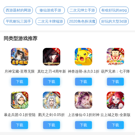
西游题材的网游
修仙游戏手游
二次元绅士手游
有啥好玩的arpg
手游
平民耐玩三国手
二次元卡牌端游
2020角色扮演魔
好玩的大型3d游
游
幻手游
戏
同类型游戏推荐
月神宝藏-至尊无限
真红之刃-4周年新
神兽连萌-永久0.1折
葫芦兄弟：七子降
券
版本0.1折
妖-0.1永久折扣
下载
下载
下载
下载
暴走兵团-0.1折登陆
戮天之剑-0.05折
上古修仙-0.1折封神
云上城之歌-全新版
送千抽
归来
本
下载
下载
下载
下载