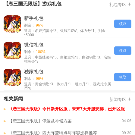
-开服战力排行送绝版称号，核心武将，顶级神器及海量养成材料
+
【恋三国无限版】游戏礼包
礼包专区
-成长基金50倍返还，升级领好礼，极品神器，橙色顶级武将，橙色装备，
海量养成材料升级免费领取
新手礼包
-累计登录送五百万判金及VIP经验，橙色武将，来玩就送
领取
剩余：
96%
道具：名姬招募令*3、银钱*10W、体力丹*1、判金
【恋三国无限版】VIP介绍
*5000
SVIP3=100RMB
微信礼包
SVIP4=500RMB
领取
剩余：
100%
SVIP5=2000RMB
道具：中级经验书*5、白银宝箱*3、白银钥匙*3、名姬
招募令*3
SVIP6=5000RMB
SVIP7=10000RMB
独家礼包
领取
SVIP8=20000RMB
剩余：
96%
道具：黄金钥匙*3、体力丹*1、耐力丹*1、游戏托专属
币*8
+
相关新闻
新闻专区
《恋三国无限版》今日新开区服，未来7天开服安排，已开区服
【恋三国无限版】停运及补偿方案
04-06
《恋三国无限版》四大阵营特点与阵容选择推荐
09-30