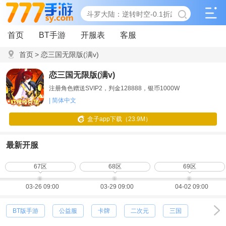
首页
BT手游
开服表
客服
首页
>
恋三国无限版(满v)
恋三国无限版(满v)
注册角色赠送SVIP2，判金128888，银币1000W
| 简体中文
盒子app下载（23.9M）
最新开服
67区
68区
69区
03-26 09:00
03-29 09:00
04-02 09:00
BT版手游
公益服
卡牌
二次元
三国