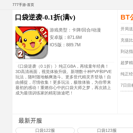
777手游-首页
BT
口袋逆袭-0.1折(满v)
开局送
游戏类型：
卡牌/回合/动漫
安卓版：
871.6M
充值比
IOS版：
889.7M
到达指
超梦精
《口袋逆袭（0.1折）》纯正GBA，再续童年经典！
3D高清画面，视觉体验升级。新增数十种PVP和PVE
纯正经
玩法，随时随地畅爽激斗。更多世代精灵齐登场！自
由捕捉，尽情收集！更多玩法，极致体验，为你带来
7日目
最初的感动！重燃你心中的口袋大师之梦，再次踏上
成为最强训练家的精彩旅途吧！
最新开服
口袋122服
口袋123服