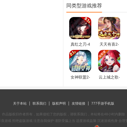
同类型游戏推荐
真红之刃-4
天天有喜2-
周年新版本
送豪侠千抽
0.1折
女神联盟2-
云上城之歌-
0.1折真女神
全新版本
关于本站
联系我们
版权声明
友情链接
777手游手机版
作品版权归作者所有，如果侵犯了您的版权，请联系我们，本站将在48小时内删除
良游戏 拒绝盗版游戏 注意自我保护 谨防受骗上当 适度游戏益脑 沉迷游戏伤身 合理