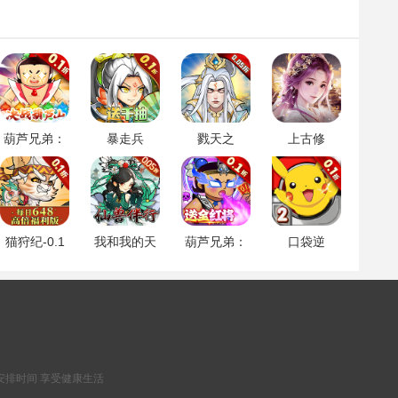
葫芦兄弟：
暴走兵
戮天之
上古修
七子降
团-0.1折登
剑-0.05折
仙-0.1折封
妖-0.1永久
陆送千抽
神归来
折扣
猫狩纪-0.1
我和我的天
葫芦兄弟：
口袋逆
折
宫-0.05折仙
七子降
袭-0.1折
兽伴行
妖-0.1折送
全红将
安排时间 享受健康生活