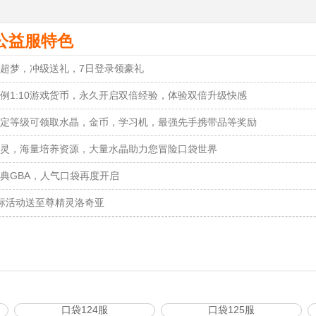
公益服特色
超梦，冲级送礼，7日登录领豪礼
例1:10游戏货币，永久开启双倍经验，体验双倍升级快感
定等级可领取水晶，金币，学习机，最强先手携带品等奖励
灵，海量培养资源，大量水晶助力您冒险口袋世界
典GBA，人气口袋再度开启
标活动送至尊精灵洛奇亚
口袋124服
口袋125服