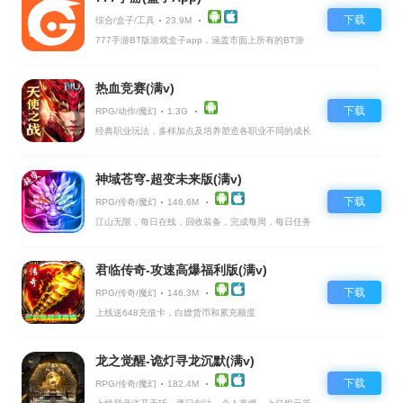
下载
综合/盒子/工具
23.9M
777手游BT版游戏盒子app，涵盖市面上所有的BT游
戏，实时掌控BT手游的最新动态
热血竞赛(满v)
下载
RPG/动作/魔幻
1.3G
经典职业玩法，多样加点及培养塑造各职业不同的成长
神域苍穹-超变未来版(满v)
下载
RPG/传奇/魔幻
146.6M
江山无限，每日在线，回收装备，完成每周，每日任务
可积累经验值
君临传奇-攻速高爆福利版(满v)
下载
RPG/传奇/魔幻
146.3M
上线送648充值卡，白嫖货币和累充额度
龙之觉醒-诡灯寻龙沉默(满v)
下载
RPG/传奇/魔幻
182.4M