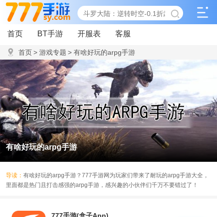
首页
BT手游
开服表
客服
首页
>
游戏专题
>
有啥好玩的arpg手游
有啥好玩的arpg手游
导读：
有啥好玩的arpg手游？777手游网为玩家们带来了耐玩的arpg手游大全，
里面都是热门且打击感强的arpg手游，感兴趣的小伙伴们千万不要错过了！
777手游(盒子App)