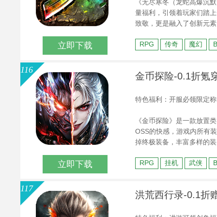
《无尽寒冬（龙蛇高爆沉默
量福利，引领着玩家们踏上
致敬，更是融入了创新元素
广袤世界，你会发现这里不
RPG
传奇
魔幻
立即下载
更有真充奖励相赠，确保每
116
金币探险-0.1折氪
特色福利：开服必领限定称号，
《金币探险》是一款放置类
OSS的快感，游戏内所有
掉终极装备，丰富多样的装
RPG
挂机
武侠
立即下载
117
洪荒西行录-0.1折