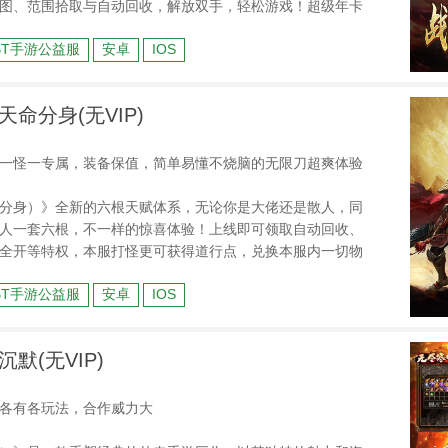
图、范围拾取与自动回收，解放双手，轻松游戏！超级年卡
路，彰显非凡身份。还有疯狂扶持，完成指定任务即可领取
BT手游公益服
安卓
IOS
重温传奇荣耀，快来加入吧！
命分身(无VIP)
一怪一专属，装备保值，简单易懂不烧脑的无限刀超爽体验
分身）》全新的六根天赋体系，无论你是大佬还是散人，同
人一套六根，不一样的惊喜体验！上线即可领取自动回收、
全开等特权，本服打怪更可获得道行点，兑换本服内一切物
妖王、福利BOSS、体验天命人的成长，所有BOSS爆一切货
BT手游公益服
安卓
IOS
打BOSS你就有一切！
默(无VIP)
各有各玩法，合作威力大