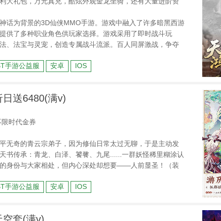
利大礼包，万元真充，酷炫外观金龙坐骑，还有大量进阶资
神话为背景的3D仙侠MMO手游。游戏中融入了许多暗黑西游
提供了多种职业角色供玩家选择。游戏采用了即时战斗玩
法、法宝与灵宠，创造专属战斗流派。百人同屏激战，争夺
地；挑战渡劫期BOSS，掉落绝世神兵，全服播报成就威名。
BT手游公益服
安卓
IOS
九重妖塔，你的修行之路，由你来定义！
日送6480(满v)
0不限时代金券
平无奇的青云宗弟子，因为修仙日常太过无聊，于是主动发
书传承：青龙、白泽、饕餮、九尾......一群妖怪稀里糊涂认
的身份与大家相处，但内心深处却想要——人前显圣！（装
们踏上御剑修真的趣味之旅。
BT手游公益服
安卓
IOS
空套(满v)