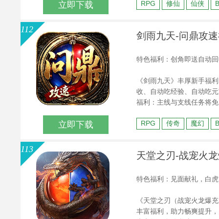
RPG
修仙
仙侠
立即下载
灵，解锁其神秘力量，助力
112
剑雨九天-问鼎攻速
特色福利：创角即送自动回
《剑雨九天》丰厚新手福利
收、自动吃经验、自动吃元
福利：主线与支线任务将免
梦之旅更加精彩。独立大陆
RPG
传奇
魔幻
立即下载
神器，等你来发现。一切皆
你的本服体验更加公平
113
天堂之刃-战宠火龙爆
特色福利：见面献礼，白虎
《天堂之刃（战宠火龙爆充
丰富福利，助力畅爽提升，