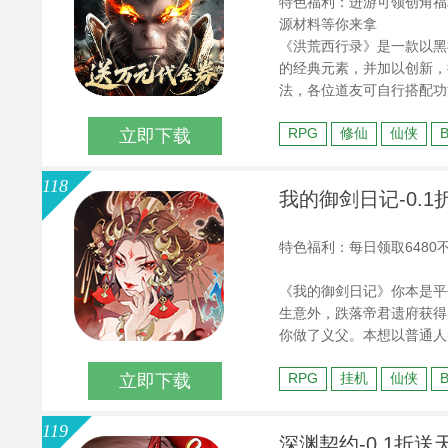
特色福利：进游可领创角福
源材料等你来拿
《洪荒西行录》是一款以黑
的经典元素，并加以创新，
法，各位道友可自行搭配功
宗门排行，策略布阵攻城掠
RPG
修仙
仙侠
立即下载
集结道友，缔结情缘，智破
118
我的御剑日记-0.1折
特色福利： 每日领取648
《我的御剑日记》你本是平
生意外，跌落帝君遗府获得天
你做了义父。本想以普通人
杯），于是你带着一群妖怪
RPG
挂机
仙侠
立即下载
119
深渊契约-0.1折送天