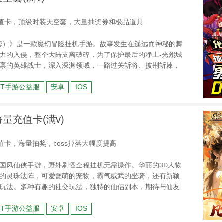
充值卡，顶级时装天空套，大量抽奖券和极品道具
空套）》是一款魔幻冒险挂机手游。故事发生在遥远而神秘的舞
力的入侵，整个大陆支离破碎，为了保护最后的净土-光熙城
禀的英雄战士，深入深渊领域，一路过关斩将、披荆斩棘，
渊跨服Boss，更有多人副本、公会争霸、秘境寻宝、转职觉
BT手游公益服
安卓
IOS
法。亲爱的勇士，属于你的冒险之旅即将开启，快来挑战
海量充值卡(满v)
值卡，海量抽奖，boss掉落大幅度提高
国风仙侠手游，野外刷怪全程挂机无需操作。华丽的3D人物
的灵珠法阵，可爱蠢萌的宠物，霸气威武的坐骑，还有新颖
玩法。多种有趣的社交玩法，独特的仙侣副本，期待与仙友
BT手游公益服
安卓
IOS