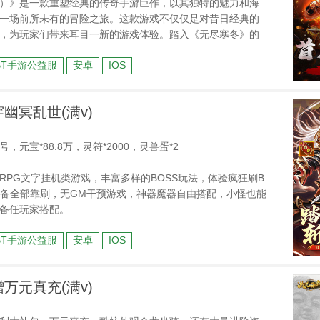
）》是一款重塑经典的传奇手游巨作，以其独特的魅力和海
一场前所未有的冒险之旅。这款游戏不仅仅是对昔日经典的
，为玩家们带来耳目一新的游戏体验。踏入《无尽寒冬》的
仅打怪能够爆出充币，让每一场战斗都充满价值，每日签到
BT手游公益服
安卓
IOS
位玩家都能享受到实实在在的回馈。
穿幽冥乱世(满v)
元宝*88.8万，灵符*2000，灵兽蛋*2
RPG文字挂机类游戏，丰富多样的BOSS玩法，体验疯狂刷B
装备全部靠刷，无GM干预游戏，神器魔器自由搭配，小怪也能
备任玩家搭配。
BT手游公益服
安卓
IOS
赠万元真充(满v)