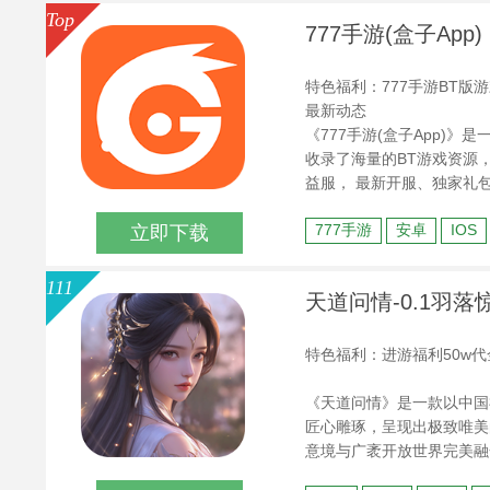
Top
777手游(盒子App)
特色福利：777手游BT版
最新动态
《777手游(盒子App)
收录了海量的BT游戏资源，
益服， 最新开服、独家礼
777手游
安卓
IOS
立即下载
111
天道问情-0.1羽落惊
特色福利：进游福利50w代
《天道问情》是一款以中国
匠心雕琢，呈现出极致唯美
意境与广袤开放世界完美融
中，玩家可挑战动态变化的