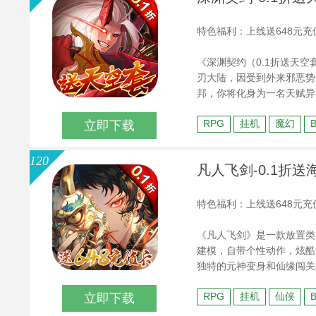
特色福利：上线送648元
《深渊契约（0.1折送天
刃大陆，因受到外来邪恶势
邦，你将化身为一名天赋异
解锁海量装备技能，挑战深
RPG
挂机
魔幻
立即下载
醒、战宠养成等海量特色玩
吧！
120
凡人飞剑-0.1折送
特色福利：上线送648元充
《凡人飞剑》是一款放置类
建模，自带个性动作，炫酷
独特的元神变身和仙缘闯关
共游八荒。
RPG
挂机
仙侠
立即下载