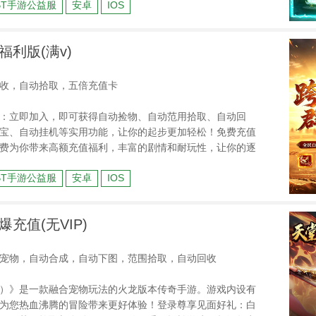
BT手游公益服
安卓
IOS
闯荡三界。
福利版(满v)
收，自动拾取，五倍充值卡
：立即加入，即可获得自动捡物、自动范用拾取、自动回
宝、自动挂机等实用功能，让你的起步更加轻松！免费充值
费为你带来高额充值福利，丰富的剧情和耐玩性，让你的逐
特色：每个大陆都有其的剧情、位面地图、专属装备和追梦
BT手游公益服
安卓
IOS
可漂：本服承诺，所有内容都可通过本服内的努力获得，让
充值(无VIP)
宠物，自动合成，自动下图，范围拾取，自动回收
）》是一款融合宠物玩法的火龙版本传奇手游。游戏内设有
为您热血沸腾的冒险带来更好体验！登录尊享见面好礼：白