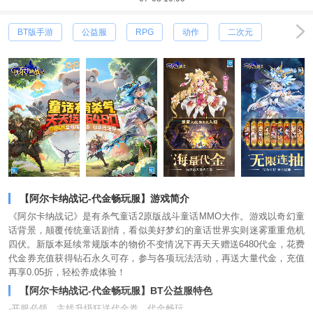
BT版手游
公益服
RPG
动作
二次元
【阿尔卡纳战记-代金畅玩服】游戏简介
《阿尔卡纳战记》是有杀气童话2原版战斗童话MMO大作。游戏以奇幻童
话背景，颠覆传统童话剧情，看似美好梦幻的童话世界实则迷雾重重危机
四伏。新版本延续常规版本的物价不变情况下再天天赠送6480代金，花费
代金券充值获得钻石永久可存，参与各项玩法活动，再送大量代金，充值
再享0.05折，轻松养成体验！
【阿尔卡纳战记-代金畅玩服】BT公益服特色
-开服必领，主线升级狂送代金券，代金畅玩