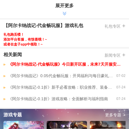
展开更多
-充值比例1:10钻石，首续0.05折扣版
-每日白嫖，天天送6480代金券，充值钻石可存
-活跃暴富，装备掉落提升，副本增加掉落代金券
+
【阿尔卡纳战记-代金畅玩服】游戏礼包
礼包专区
-首登豪礼，免费首充送白雪公主，新旅程再送小红帽
礼包跑丢喽！
-八日签到，签到送连抽，伙伴自选还有坐骑幻化领取
添加平台客服，有惊喜哦！~
-代金返利，代金券返利每日最高送2000代金券
或者在盒子app中领取！~
-激活白雪公主，海量交互玩法，同场竞技，还有黄金独角兽坐骑
+
相关新闻
新闻专区
【阿尔卡纳战记-代金畅玩服】VIP介绍
《阿尔卡纳战记-代金畅玩服》今日新开区服，未来7天开服安排，已开区服
《阿尔卡纳战记》0.05代金畅玩服：开局福利与每日豪礼详解
07-02
《阿尔卡纳战记-0.1折》新手必看攻略：职业推荐、装备强化与活动规划
07-24
《阿尔卡纳战记-0.1折》游戏攻略：全面解析与福利指南
07-24
>
游戏专题
更多专题