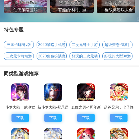
仙侠策略游戏
有趣的休闲手游
枪战类游戏大全
特色专题
三国卡牌满v版
2020策略手机游
二次元绅士手游
超级变态卡牌手
戏
游
二次元卡牌端游
2020角色扮演魔
好玩的二次元动
好玩的大型3d游
幻手游
漫手游
戏
同类型游戏推荐
斗罗大陆：武魂觉
新斗罗大陆-登录送
真红之刃-4周年新
葫芦兄弟：七子降
醒
sss魂师
版本0.1折
妖-0.1永久折扣
下载
下载
下载
下载