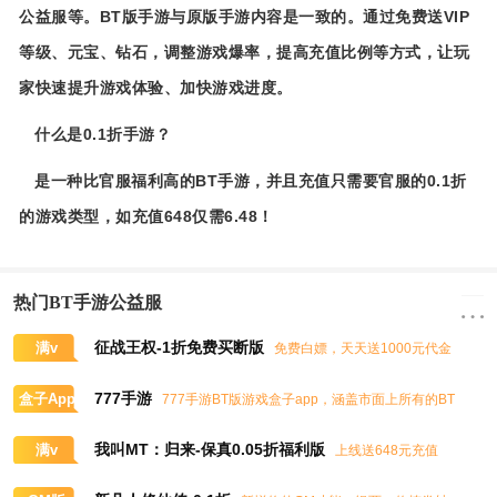
公益服等。BT版手游与原版手游内容是一致的。通过免费送VIP
等级、元宝、钻石，调整游戏爆率，提高充值比例等方式，让玩
家快速提升游戏体验、加快游戏进度。
什么是0.1折手游？
是一种比官服福利高的BT手游，并且充值只需要官服的0.1折
的游戏类型，如充值648仅需6.48！
热门BT手游公益服
征战王权-1折免费买断版
满v
免费白嫖，天天送1000元代金
券，任意畅买到爽
777手游
盒子App
777手游BT版游戏盒子app，涵盖市面上所有的BT
游戏，实时掌控BT手游的最新动态
我叫MT：归来-保真0.05折福利版
满v
上线送648元充值
卡、大量抽奖券和极品道具