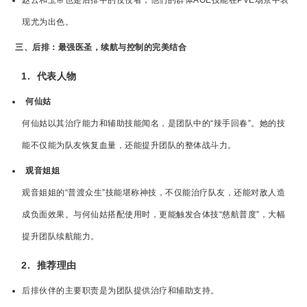
赵云和玉帝也是后排中的佼佼者，他们的群体AOE技能在PVE场景中表
现尤为出色。
三、后排：最强医圣，续航与控制的完美结合
1.
代表人物
何仙姑
何仙姑以其治疗能力和辅助技能闻名，是团队中的“辣手回春”。她的技
能不仅能为队友恢复血量，还能提升团队的整体战斗力。
观音姐姐
观音姐姐的“普渡众生”技能堪称神技，不仅能治疗队友，还能对敌人造
成负面效果。与何仙姑搭配使用时，更能触发合体技“慈航普度”，大幅
提升团队续航能力。
2.
推荐理由
后排伙伴的主要职责是为团队提供治疗和辅助支持。