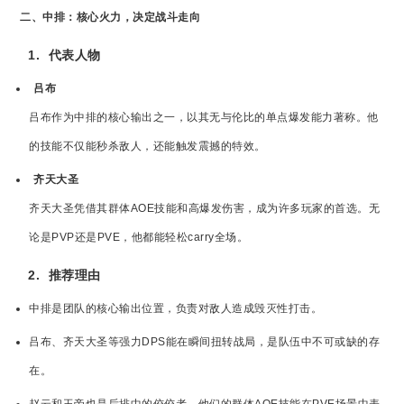
二、中排：核心火力，决定战斗走向
1.
代表人物
吕布
吕布作为中排的核心输出之一，以其无与伦比的单点爆发能力著称。他
的技能不仅能秒杀敌人，还能触发震撼的特效。
齐天大圣
齐天大圣凭借其群体AOE技能和高爆发伤害，成为许多玩家的首选。无
论是PVP还是PVE，他都能轻松carry全场。
2.
推荐理由
中排是团队的核心输出位置，负责对敌人造成毁灭性打击。
吕布、齐天大圣等强力DPS能在瞬间扭转战局，是队伍中不可或缺的存
在。