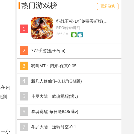
热门游戏榜
更多游戏
征战王权-1折免费买断版(满v)
1
RPG/传奇/魔幻
265.3M |
2
777手游(盒子App)
3
我叫MT：归来-保真0.05折福利版(满v)
4
新凡人修仙传-0.1折(GM版)
A在内
5
斗罗大陆：武魂觉醒(满v)
接到
6
拳魂觉醒-每日送648(满v)
7
斗罗大陆：逆转时空-0.1折武魂觉醒(满v)
同一小