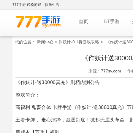
777手游-轻松游戏，快乐生活
首页
BT手游
您的位置：
新闻中心
>
作妖计-0.1折游戏攻略
>
《作妖计送30
《作妖计送300
来源：
777sy.com
作
《作妖计-送30000真充》删档内测公告
游戏简介：
高福利 鬼畜合体 卡牌手游《作妖计-送30000真充》
王者卡牌， 走心演绎，战逗到底！掀起无厘头革命！
新版本【五重】福利：