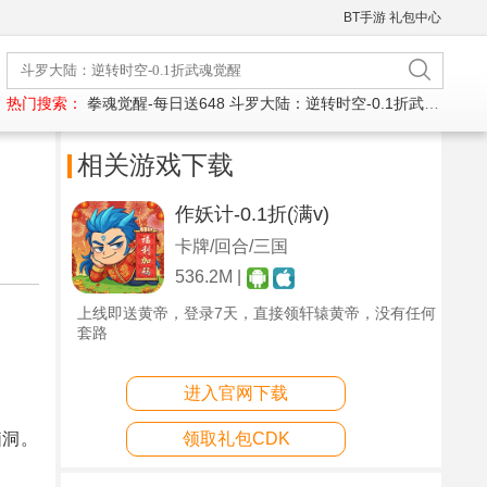
BT手游
礼包中心
热门搜索：
拳魂觉醒-每日送648
斗罗大陆：逆转时空-0.1折武魂觉醒
相关游戏下载
作妖计-0.1折(满v)
卡牌/回合/三国
536.2M |
上线即送黄帝，登录7天，直接领轩辕黄帝，没有任何
套路
进入官网下载
脑洞。
领取礼包CDK