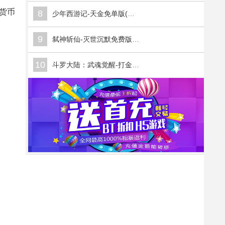
货币
8
少年西游记-天金免单版(满v)
9
弑神斩仙-灭世沉默免费版(满v)
10
斗罗大陆：武魂觉醒-打金版(满v)