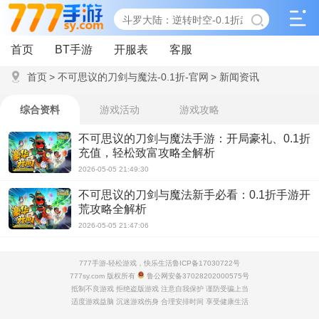
首页
BT手游
开服表
客服
首页
>
不可思议的刀剑与魔法-0.1折-官网
>
新闻资讯
综合资料
游戏活动
游戏攻略
不可思议的刀剑与魔法手游：开局豪礼、0.1折
充值，轻松致富攻略全解析
2026-05-05 21:49:30
不可思议的刀剑与魔法新手必看：0.1折手游开
荒攻略全解析
2026-05-05 21:47:06
777手游-轻松游戏，快乐生活
鲁ICP备17030722号
777sy.com 版权所有
鲁公网安备37028202000575号
抵制不良游戏 拒绝盗版游戏 注意自我保护 谨防受骗上当
适度游戏益脑 沉迷游戏伤身 合理安排时间 享受健康生活