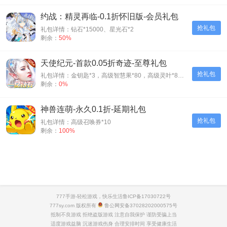
约战：精灵再临-0.1折怀旧版-会员礼包
抢礼包
礼包详情：钻石*15000、星光石*2
剩余：
50%
天使纪元-首款0.05折奇迹-至尊礼包
抢礼包
礼包详情：金钥匙*3，高级智慧果*80，高级灵叶*80，高级神源*80
剩余：
0%
神兽连萌-永久0.1折-延期礼包
抢礼包
礼包详情：高级召唤券*10
剩余：
100%
777手游-轻松游戏，快乐生活
鲁ICP备17030722号
777sy.com 版权所有
鲁公网安备37028202000575号
抵制不良游戏 拒绝盗版游戏 注意自我保护 谨防受骗上当
适度游戏益脑 沉迷游戏伤身 合理安排时间 享受健康生活