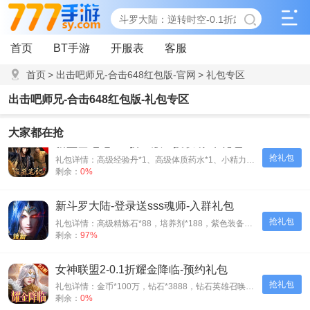
首页
BT手游
开服表
客服
首页
>
出击吧师兄-合击648红包版-官网
>
礼包专区
出击吧师兄-合击648红包版-礼包专区
大家都在抢
新盗墓笔记-0.1折正版IP授权-豪华礼包
抢礼包
礼包详情：高级经验丹*1、高级体质药水*1、小精力药丸*5、橙磨石*10
剩余：
0%
新斗罗大陆-登录送sss魂师-入群礼包
抢礼包
礼包详情：高级精炼石*88，培养剂*188，紫色装备自选箱*1
剩余：
97%
女神联盟2-0.1折耀金降临-预约礼包
抢礼包
礼包详情：金币*100万，钻石*3888，钻石英雄召唤券*5
剩余：
0%