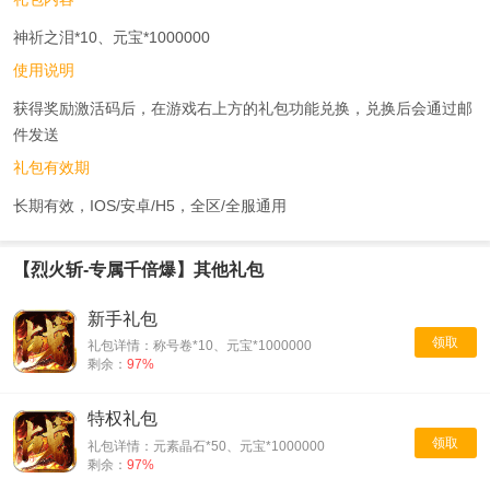
神祈之泪*10、元宝*1000000
使用说明
获得奖励激活码后，在游戏右上方的礼包功能兑换，兑换后会通过邮
件发送
礼包有效期
长期有效，IOS/安卓/H5，全区/全服通用
【烈火斩-专属千倍爆】其他礼包
新手礼包
领取
礼包详情：称号卷*10、元宝*1000000
剩余：
97%
特权礼包
领取
礼包详情：元素晶石*50、元宝*1000000
剩余：
97%