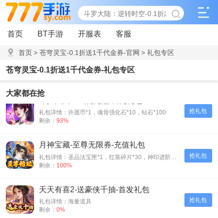
首页
BT手游
开服表
客服
首页
>
苍穹灵宝-0.1折送1千代金券-官网
>
礼包专区
苍穹灵宝-0.1折送1千代金券-礼包专区
大家都在抢
斗罗大陆：武魂觉醒-首充礼包
抢礼包
礼包详情：许愿币*1，魂骨强化石*10，钻石*100
剩余：
93%
月神宝藏-至尊无限券-充值礼包
抢礼包
礼包详情：圣品法宝匣*1，红装碎片*30，神印进阶石*30
剩余：
100%
天天有喜2-送豪侠千抽-首发礼包
抢礼包
礼包详情：海量道具
剩余：
0%