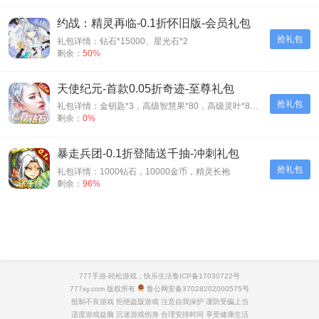
约战：精灵再临-0.1折怀旧版-会员礼包
抢礼包
礼包详情：钻石*15000、星光石*2
剩余：
50%
天使纪元-首款0.05折奇迹-至尊礼包
抢礼包
礼包详情：金钥匙*3，高级智慧果*80，高级灵叶*80，高级神源*80
剩余：
0%
暴走兵团-0.1折登陆送千抽-冲刺礼包
抢礼包
礼包详情：1000钻石，10000金币，精灵长袍
剩余：
96%
777手游-轻松游戏，快乐生活
鲁ICP备17030722号
777sy.com 版权所有
鲁公网安备37028202000575号
抵制不良游戏 拒绝盗版游戏 注意自我保护 谨防受骗上当
适度游戏益脑 沉迷游戏伤身 合理安排时间 享受健康生活