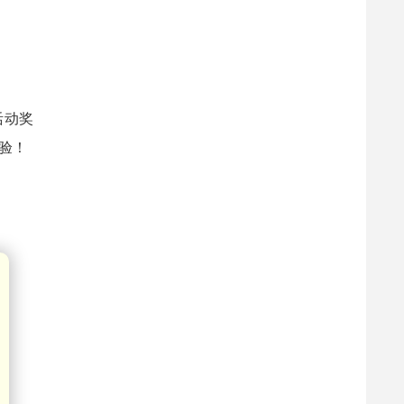
活动奖
验！