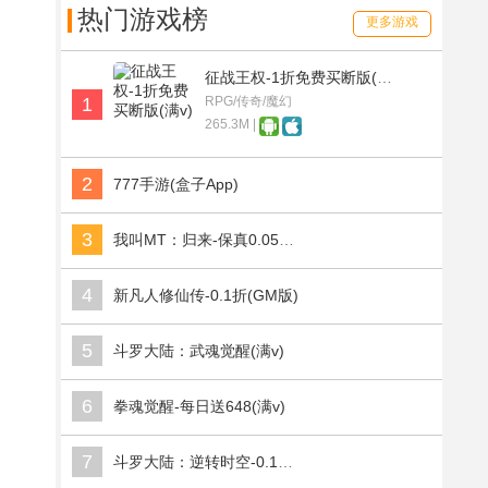
热门游戏榜
更多游戏
征战王权-1折免费买断版(满v)
1
RPG/传奇/魔幻
265.3M |
2
777手游(盒子App)
3
我叫MT：归来-保真0.05折福利版(满v)
4
新凡人修仙传-0.1折(GM版)
5
斗罗大陆：武魂觉醒(满v)
6
拳魂觉醒-每日送648(满v)
7
斗罗大陆：逆转时空-0.1折武魂觉醒(满v)