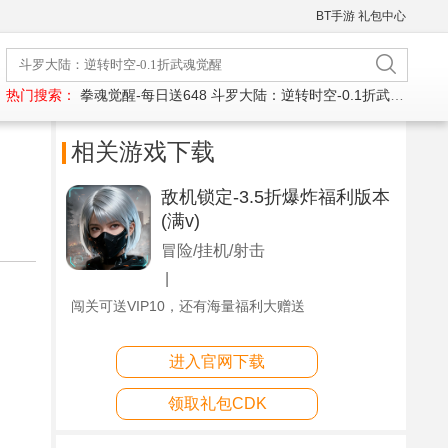
BT手游
礼包中心
热门搜索：
拳魂觉醒-每日送648
斗罗大陆：逆转时空-0.1折武魂觉醒
相关游戏下载
敌机锁定-3.5折爆炸福利版本
(满v)
冒险/挂机/射击
|
闯关可送VIP10，还有海量福利大赠送
进入官网下载
领取礼包CDK