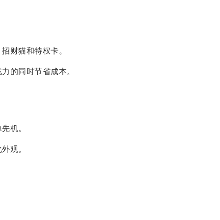
、招财猫和特权卡。
战力的同时节省成本。
。
单先机。
化外观。