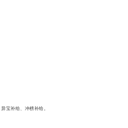
、异宝补给、冲榜补给。