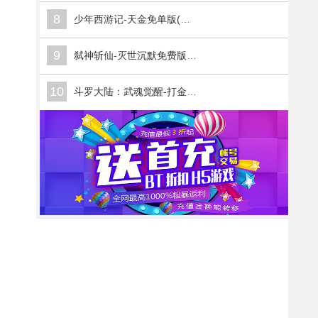
8
少年西游记-天金免单版(满v)
9
弑神斩仙-灭世沉默免费版(满v)
10
斗罗大陆：武魂觉醒-打金版(满v)