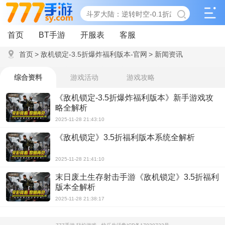
首页
BT手游
开服表
客服
首页
>
敌机锁定-3.5折爆炸福利版本-官网
>
新闻资讯
综合资料
游戏活动
游戏攻略
《敌机锁定-3.5折爆炸福利版本》新手游戏攻
略全解析
2025-11-28 21:43:10
《敌机锁定》3.5折福利版本系统全解析
2025-11-28 21:41:10
末日废土生存射击手游《敌机锁定》3.5折福利
版本全解析
2025-11-28 21:38:17