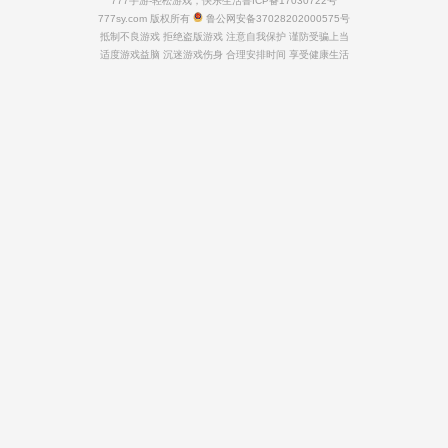
777手游-轻松游戏，快乐生活
鲁ICP备17030722号
777sy.com 版权所有
鲁公网安备37028202000575号
抵制不良游戏 拒绝盗版游戏 注意自我保护 谨防受骗上当
适度游戏益脑 沉迷游戏伤身 合理安排时间 享受健康生活