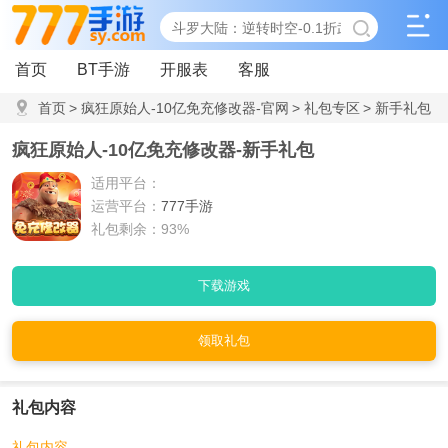
首页
BT手游
开服表
客服
首页
>
疯狂原始人-10亿免充修改器-官网
>
礼包专区
>
新手礼包
疯狂原始人-10亿免充修改器-新手礼包
适用平台：
运营平台：
777手游
礼包剩余：93%
下载游戏
领取礼包
礼包内容
礼包内容