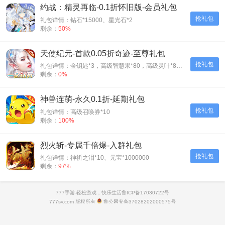
约战：精灵再临-0.1折怀旧版-会员礼包
抢礼包
礼包详情：钻石*15000、星光石*2
剩余：
50%
天使纪元-首款0.05折奇迹-至尊礼包
抢礼包
礼包详情：金钥匙*3，高级智慧果*80，高级灵叶*80，高级神源*80
剩余：
0%
神兽连萌-永久0.1折-延期礼包
抢礼包
礼包详情：高级召唤券*10
剩余：
100%
烈火斩-专属千倍爆-入群礼包
抢礼包
礼包详情：神祈之泪*10、元宝*1000000
剩余：
97%
777手游-轻松游戏，快乐生活
鲁ICP备17030722号
777sy.com 版权所有
鲁公网安备37028202000575号
抵制不良游戏 拒绝盗版游戏 注意自我保护 谨防受骗上当
适度游戏益脑 沉迷游戏伤身 合理安排时间 享受健康生活