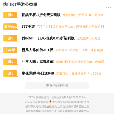
热门BT手游公益服
征战王权-1折免费买断版
满v
免费白嫖，天天送1000元代金
券，任意畅买到爽
777手游
盒子App
777手游BT版游戏盒子app，涵盖市面上所有的BT
游戏，实时掌控BT手游的最新动态
我叫MT：归来-保真0.05折福利版
满v
上线送648元充值
卡、大量抽奖券和极品道具
新凡人修仙传-0.1折
GM版
新增修仙GM功能，银两，修炼卷轴，
灵石，灵气，道书等海量修仙资源免费领取
斗罗大陆：武魂觉醒
满v
创角领取下载奖励钻石200，金魂币1
00K，进阶石100
拳魂觉醒-每日送648
满v
新服狂欢，在线即送月卡，300抽，
5星八神庵，免费招募直送7星，超绝觉醒
更多福利手游
777手游-轻松游戏，快乐生活
鲁ICP备17030722号
777sy.com 版权所有
鲁公网安备37028202000575号
抵制不良游戏 拒绝盗版游戏 注意自我保护 谨防受骗上当
适度游戏益脑 沉迷游戏伤身 合理安排时间 享受健康生活