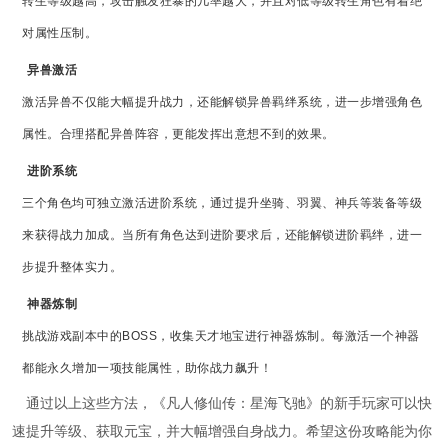
转生等级越高，攻击触发狂暴的几率越大，并且对低等级转生角色有着绝
对属性压制。
异兽激活
激活异兽不仅能大幅提升战力，还能解锁异兽羁绊系统，进一步增强角色
属性。合理搭配异兽阵容，更能发挥出意想不到的效果。
进阶系统
三个角色均可独立激活进阶系统，通过提升坐骑、羽翼、神兵等装备等级
来获得战力加成。当所有角色达到进阶要求后，还能解锁进阶羁绊，进一
步提升整体实力。
神器炼制
挑战游戏副本中的BOSS，收集天才地宝进行神器炼制。每激活一个神器
都能永久增加一项技能属性，助你战力飙升！
通过以上这些方法，《凡人修仙传：星海飞驰》的新手玩家可以快
速提升等级、获取元宝，并大幅增强自身战力。希望这份攻略能为你