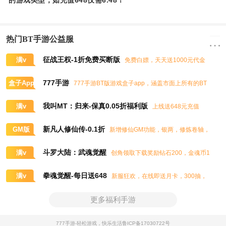
的游戏类型，如充值648仅需6.48！
热门BT手游公益服
征战王权-1折免费买断版
满v
免费白嫖，天天送1000元代金
券，任意畅买到爽
777手游
盒子App
777手游BT版游戏盒子app，涵盖市面上所有的BT
游戏，实时掌控BT手游的最新动态
我叫MT：归来-保真0.05折福利版
满v
上线送648元充值
卡、大量抽奖券和极品道具
新凡人修仙传-0.1折
GM版
新增修仙GM功能，银两，修炼卷轴，
灵石，灵气，道书等海量修仙资源免费领取
斗罗大陆：武魂觉醒
满v
创角领取下载奖励钻石200，金魂币1
00K，进阶石100
拳魂觉醒-每日送648
满v
新服狂欢，在线即送月卡，300抽，
5星八神庵，免费招募直送7星，超绝觉醒
更多福利手游
777手游-轻松游戏，快乐生活
鲁ICP备17030722号