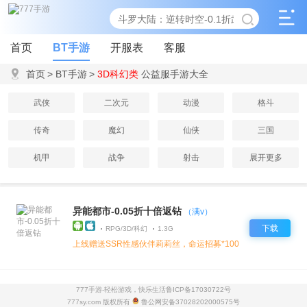
首页
BT手游
开服表
客服
首页
>
BT手游
>
3D科幻类
公益服手游大全
武侠
二次元
动漫
格斗
传奇
魔幻
仙侠
三国
机甲
战争
射击
展开更多
异能都市-0.05折十倍返钻
（满v）
下载
RPG/3D/科幻
1.3G
上线赠送SSR性感伙伴莉莉丝，命运招募*100，寻宝钥匙*100
777手游-轻松游戏，快乐生活
鲁ICP备17030722号
777sy.com 版权所有
鲁公网安备37028202000575号