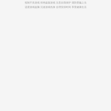
抵制不良游戏 拒绝盗版游戏 注意自我保护 谨防受骗上当
适度游戏益脑 沉迷游戏伤身 合理安排时间 享受健康生活