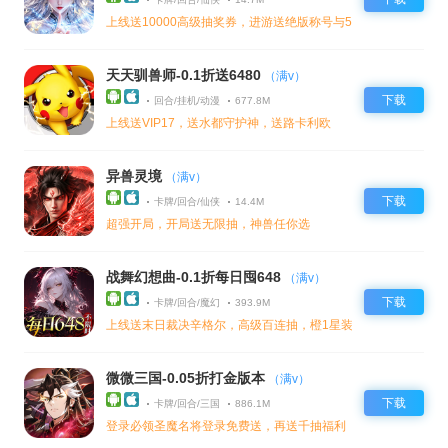
上线送10000高级抽奖券，进游送绝版称号与5星装备
天天驯兽师-0.1折送6480
（满v）
下载
回合/挂机/动漫
677.8M
上线送VIP17，送水都守护神，送路卡利欧
异兽灵境
（满v）
下载
卡牌/回合/仙侠
14.4M
超强开局，开局送无限抽，神兽任你选
战舞幻想曲-0.1折每日囤648
（满v）
下载
卡牌/回合/魔幻
393.9M
上线送末日裁决辛格尔，高级百连抽，橙1星装备和大量钻石，
微微三国-0.05折打金版本
（满v）
下载
卡牌/回合/三国
886.1M
登录必领圣魔名将登录免费送，再送千抽福利