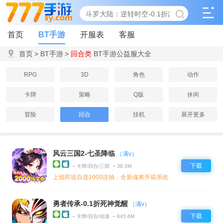
首页
BT手游
开服表
客服
首页
>
BT手游
>
回合类
BT手游公益服大全
RPG
3D
角色
动作
卡牌
策略
Q版
休闲
冒险
回合
挂机
展开更多
风云三国2-七圣降临
（满v）
下载
卡牌/回合/三国
38.3M
上线即送自选1000连抽，全新魂将开箱系统
勇者传承-0.1折死神觉醒
（满v）
下载
卡牌/回合/动漫
645.6M