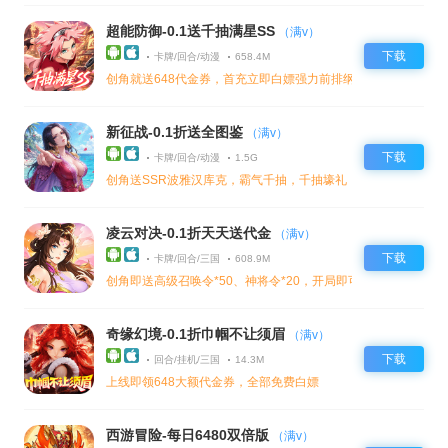
超能防御-0.1送千抽满星SS
（满v）
下载
卡牌/回合/动漫
658.4M
创角就送648代金券，首充立即白嫖强力前排纲手，极品火属性
新征战-0.1折送全图鉴
（满v）
下载
卡牌/回合/动漫
1.5G
创角送SSR波雅汉库克，霸气千抽，千抽壕礼，无忧爽抽卡
凌云对决-0.1折天天送代金
（满v）
下载
卡牌/回合/三国
608.9M
创角即送高级召唤令*50、神将令*20，开局即可爽抽
奇缘幻境-0.1折巾帼不让须眉
（满v）
下载
回合/挂机/三国
14.3M
上线即领648大额代金券，全部免费白嫖
西游冒险-每日6480双倍版
（满v）