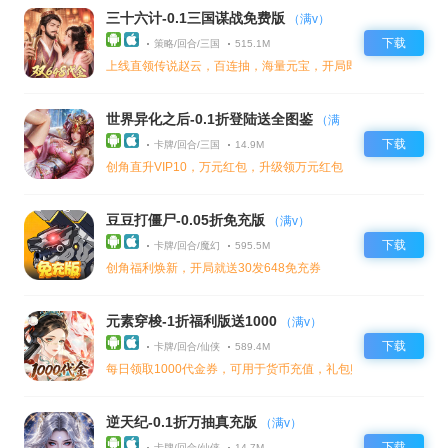
三十六计-0.1三国谋战免费版
（满v）
下载
策略/回合/三国
515.1M
上线直领传说赵云，百连抽，海量元宝，开局即巅峰，爽感拉满
世界异化之后-0.1折登陆送全图鉴
（满
v）
下载
卡牌/回合/三国
14.9M
创角直升VIP10，万元红包，升级领万元红包
豆豆打僵尸-0.05折免充版
（满v）
下载
卡牌/回合/魔幻
595.5M
创角福利焕新，开局就送30发648免充券
元素穿梭-1折福利版送1000
（满v）
下载
卡牌/回合/仙侠
589.4M
每日领取1000代金券，可用于货币充值，礼包购买
逆天纪-0.1折万抽真充版
（满v）
下载
卡牌/回合/仙侠
14.7M