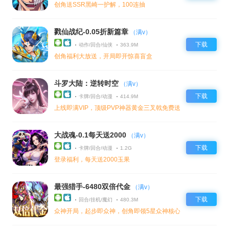
创角送SSR黑崎一护解，100连抽
戮仙战纪-0.05折新篇章
（满v）
下载
动作/回合/仙侠
363.9M
创角福利大放送，开局即开惊喜盲盒
斗罗大陆：逆转时空
（满v）
下载
卡牌/回合/动漫
414.9M
上线即满VIP，顶级PVP神器黄金三叉戟免费送
大战魂-0.1每天送2000
（满v）
下载
卡牌/回合/动漫
1.2G
登录福利，每天送2000玉果
最强猎手-6480双倍代金
（满v）
下载
回合/挂机/魔幻
480.3M
众神开局，起步即众神，创角即领5星众神核心机械神，限定尊享称