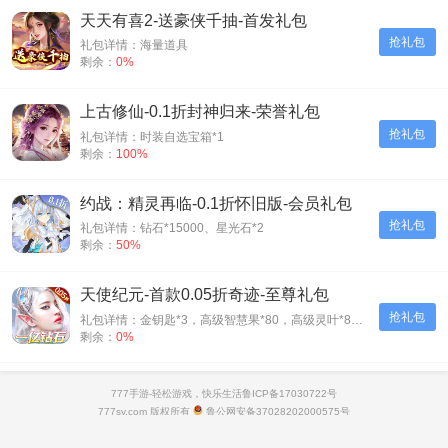
天天有喜2-送豪侠千抽-首发礼包
抢礼包
礼包详情：海量道具
剩余：
0%
上古修仙-0.1折封神归来-荣誉礼包
抢礼包
礼包详情：时装自选宝箱*1
剩余：
100%
约战：精灵再临-0.1折怀旧版-会员礼包
抢礼包
礼包详情：钻石*15000、星光石*2
剩余：
50%
天使纪元-首款0.05折奇迹-至尊礼包
抢礼包
礼包详情：金钥匙*3，高级智慧果*80，高级灵叶*80，高级神源*80
剩余：
0%
暴走兵团-0.1折登陆送千抽-冲刺礼包
777手游-轻松游戏，快乐生活
鲁ICP备17030722号
抢礼包
礼包详情：1000钻石，10000金币，精灵长袍
777sy.com 版权所有
鲁公网安备37028202000575号
剩余：
96%
抵制不良游戏 拒绝盗版游戏 注意自我保护 谨防受骗上当
适度游戏益脑 沉迷游戏伤身 合理安排时间 享受健康生活