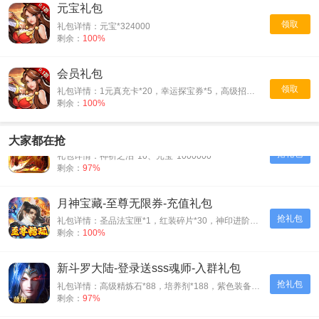
元宝礼包
领取
礼包详情：元宝*324000
剩余：
100%
会员礼包
领取
礼包详情：1元真充卡*20，幸运探宝券*5，高级招募令*5
剩余：
100%
烈火斩-专属千倍爆-入群礼包
大家都在抢
抢礼包
礼包详情：神祈之泪*10、元宝*1000000
剩余：
97%
月神宝藏-至尊无限券-充值礼包
抢礼包
礼包详情：圣品法宝匣*1，红装碎片*30，神印进阶石*30
剩余：
100%
新斗罗大陆-登录送sss魂师-入群礼包
抢礼包
礼包详情：高级精炼石*88，培养剂*188，紫色装备自选箱*1
剩余：
97%