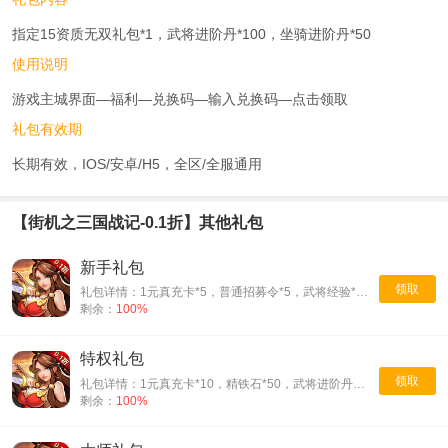
指定15资质无双礼包*1，武将进阶丹*100，坐骑进阶丹*50
使用说明
游戏主城界面—福利—兑换码—输入兑换码—点击领取
礼包有效期
长期有效，IOS/安卓/H5，全区/全服通用
【街机之三国战记-0.1折】其他礼包
新手礼包
领取
礼包详情：1元真充卡*5，普通招募令*5，武将经验*5000
剩余：
100%
特权礼包
领取
礼包详情：1元真充卡*10，精铁石*50，武将进阶丹*10
剩余：
100%