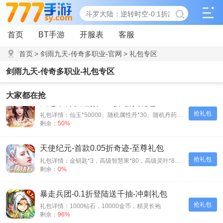
首页
BT手游
开服表
客服
首页
>
剑雨九天-传奇多职业-官网
>
礼包专区
剑雨九天-传奇多职业-礼包专区
大家都在抢
天之命-爆爽红颜0.05折-会员礼包
抢礼包
礼包详情：仙玉*50000、随机属性丹*30、随机丹药*30、神装碎片*500
剩余：
50%
天使纪元-首款0.05折奇迹-至尊礼包
抢礼包
礼包详情：金钥匙*3，高级智慧果*80，高级灵叶*80，高级神源*80
剩余：
0%
暴走兵团-0.1折登陆送千抽-冲刺礼包
抢礼包
礼包详情：1000钻石，10000金币，精灵长袍
剩余：
96%