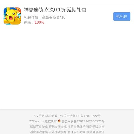
神兽连萌-永久0.1折-延期礼包
抢礼包
礼包详情：高级召唤券*10
剩余：
100%
777手游-轻松游戏，快乐生活
鲁ICP备17030722号
777sy.com 版权所有
鲁公网安备37028202000575号
抵制不良游戏 拒绝盗版游戏 注意自我保护 谨防受骗上当
适度游戏益脑 沉迷游戏伤身 合理安排时间 享受健康生活