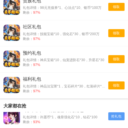
贵族礼包
领取
礼包详情：98元充值券*1、心法点*10、银币*100万
剩余：
97%
社区礼包
领取
礼包详情：技能宝箱*10，强化石*30，银币*200万
剩余：
97%
预约礼包
领取
礼包详情：神兵宝箱*10，仙宠进阶石*30，升星石*30
剩余：
97%
福利礼包
领取
礼包详情：神品法宝匣*1，宝石碎片*30，红装碎片*30
剩余：
97%
大家都在抢
斗罗大陆：武魂觉醒-首充礼包
抢礼包
礼包详情：许愿币*1，魂骨强化石*10，钻石*100
剩余：
93%