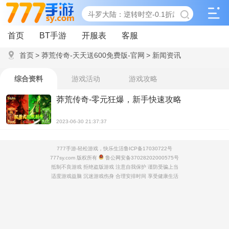
首页
BT手游
开服表
客服
首页
>
莽荒传奇-天天送600免费版-官网
>
新闻资讯
综合资料
游戏活动
游戏攻略
莽荒传奇-零元狂爆，新手快速攻略
2023-06-30 21:37:37
777手游-轻松游戏，快乐生活
鲁ICP备17030722号
777sy.com 版权所有
鲁公网安备37028202000575号
抵制不良游戏 拒绝盗版游戏 注意自我保护 谨防受骗上当
适度游戏益脑 沉迷游戏伤身 合理安排时间 享受健康生活