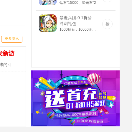
钻石*15000、星光石*2
暴走兵团-0.1折登陆送千抽(满v)
冲刺礼包
抢
1000钻石，10000金币，精灵长袍
更多资讯
发新游
《三国志名将传-送10000真充》手游是一款原汁原味的回合制MMORPG，登录天天送300抽，百元真充卡任性抽！~