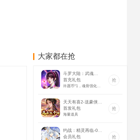
大家都在抢
斗罗大陆：武魂觉醒(满v)
首充礼包
抢
许愿币*1，魂骨强化石*10，钻石*100
天天有喜2-送豪侠千抽(GM版)
首发礼包
抢
海量道具
约战：精灵再临-0.1折怀旧版(满v)
会员礼包
抢