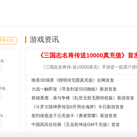
游戏资讯
更多礼包
《三国志名将传送10000真充值》首
魔之序曲-5折送鬼新娘(满v)
唯美3D场景《晴明传无限真充值》全网首发
侍忍者-0.05折免费版(满v)
大战一触即发《寻龙剑送SSS御姐》新游首发
群雄逐鹿，谁与争锋《乱世无双无限特权版》新游首发
《斗罗大陆神界传说II开局全魂师》今日新游首发
签到保底送千元充值卡《勇者荣耀》新游首发
摸金之路-2025新年起源专属(无VIP)
中国风回合经典《五岳乾坤送GM千充值》首发