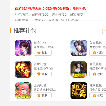
西游记之托塔天王-0.05双倍代金买断：预约礼包
礼包内容：回神丹*300、进化丹*50、藏宝图*3
领取方法：点击奖励，兑换码，输入礼包码
礼包有效期：长期有效，IOS/安卓/H5，全区/全服通用
推荐礼包
西游记之托塔天王-0.05双倍代金买断：豪华礼包
礼包内容：初级启灵石*50、红水晶*10、青龙石*10
首充礼包
公会礼包
斗罗大陆：武魂觉醒(满v)
领取方法：点击奖励，兑换码，输入礼包码
领取
领取
礼包有效期：长期有效，IOS/安卓/H5，全区/全服通用
首发礼包
会员礼包
西游记之托塔天王-0.05双倍代金买断：入群礼包
魔龙契约-3.5折福利传奇(满v)
礼包内容：功德值*2000、巧匠值*2000、黄金钥匙*1
领取
领取
领取方法：点击奖励，兑换码，输入礼包码
礼包有效期：长期有效，IOS/安卓/H5，全区/全服通用
会员礼包
独家礼包
侠客道-0.1全新混沌免费版(满v)
西游记之托塔天王-0.05双倍代金买断：独家礼包
领取
领取
礼包内容：功德值*2000、巧匠值*2000、白银钥匙*2
领取方法：点击奖励，兑换码，输入礼包码