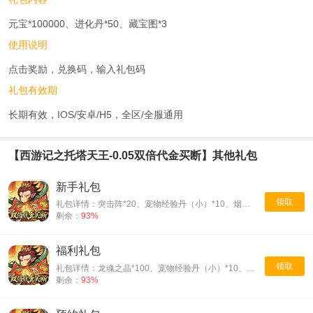
元宝*100000、进化丹*50、藏宝图*3
使用说明
点击奖励，兑换码，输入礼包码
礼包有效期
长期有效，IOS/安卓/H5，全区/全服通用
【西游记之托塔天王-0.05双倍代金买断】其他礼包
新手礼包
领取
礼包详情：突击阵*20、宠物经验丹（小）*10、烟雨升星卡*30
剩余：
93%
福利礼包
领取
礼包详情：龙魂之晶*100、宠物经验丹（小）*10、初级驾驭糕*2
剩余：
93%