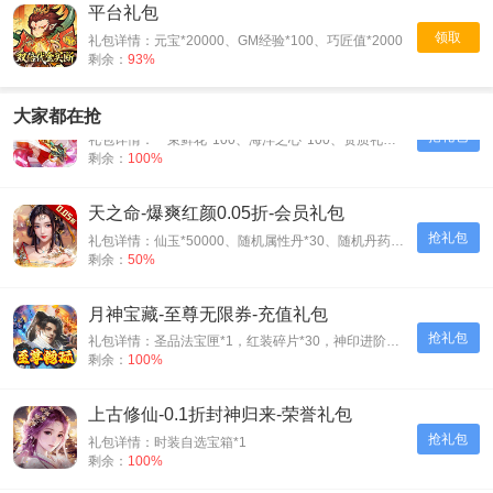
平台礼包
领取
礼包详情：元宝*20000、GM经验*100、巧匠值*2000
剩余：
93%
联盟崛起-0.1折扣版-会员礼包
大家都在抢
抢礼包
礼包详情：一束鲜花*100、海洋之心*100、资质礼包*500
剩余：
100%
天之命-爆爽红颜0.05折-会员礼包
抢礼包
礼包详情：仙玉*50000、随机属性丹*30、随机丹药*30、神装碎片*500
剩余：
50%
月神宝藏-至尊无限券-充值礼包
抢礼包
礼包详情：圣品法宝匣*1，红装碎片*30，神印进阶石*30
剩余：
100%
上古修仙-0.1折封神归来-荣誉礼包
抢礼包
礼包详情：时装自选宝箱*1
剩余：
100%