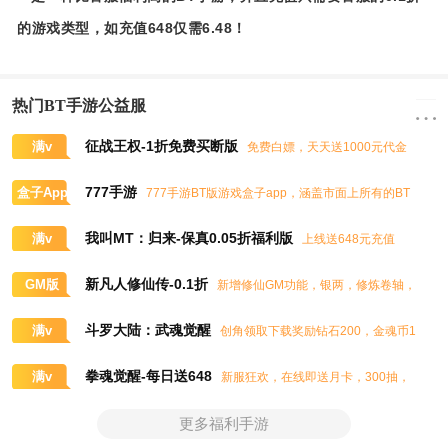
的游戏类型，如充值648仅需6.48！
热门BT手游公益服
征战王权-1折免费买断版
满v
免费白嫖，天天送1000元代金
券，任意畅买到爽
777手游
盒子App
777手游BT版游戏盒子app，涵盖市面上所有的BT
游戏，实时掌控BT手游的最新动态
我叫MT：归来-保真0.05折福利版
满v
上线送648元充值
卡、大量抽奖券和极品道具
新凡人修仙传-0.1折
GM版
新增修仙GM功能，银两，修炼卷轴，
灵石，灵气，道书等海量修仙资源免费领取
斗罗大陆：武魂觉醒
满v
创角领取下载奖励钻石200，金魂币1
00K，进阶石100
拳魂觉醒-每日送648
满v
新服狂欢，在线即送月卡，300抽，
5星八神庵，免费招募直送7星，超绝觉醒
更多福利手游