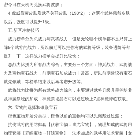
密令可在天机阁兑换武将皮肤；
4.虎威吕蒙皮肤及武圣关羽皮肤（198*2）：这两个武将佩戴皮肤
以后，强度可以提升1级。
五.新区冲榜技巧
战力榜单分为总战力与武将战力，但是无论哪个榜单都不是只算上
阵5个武将的战力，所以前期可以把你有的武将等级，装备进阶等都
提升一下，这样战力榜单会提升比较快；
总战力比拼为所有战力综合，主要分三个方面：神兵战力、武将战
力及宝物宝石战力，前期宝石加成战力非常高，所以前期建议有宝石
就先佩戴，等榜单结束以后再考虑升级等。
武将战力比拼为所有武将战力综合，主要通过武将升级升星等培养
及神魔祭坛的加成，神魔祭坛晶石可以通过晚上7点神魔降临获取。
六. 宝物的选择和镶嵌宝石
橙色宝物开始分类型，橙色以前的宝物均可以先佩戴过过渡；
抗伤武将的用防御套【伏羲宝物→蚩尤宝物】，物理加成的武将用
物理套装【罗睺宝物→轩辕宝物】，法术加成的武将用法术套装【女