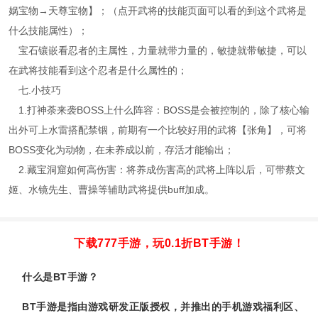
娲宝物→天尊宝物】；（点开武将的技能页面可以看的到这个武将是
什么技能属性）；
宝石镶嵌看忍者的主属性，力量就带力量的，敏捷就带敏捷，可以
在武将技能看到这个忍者是什么属性的；
七.小技巧
1.打神荼来袭BOSS上什么阵容：BOSS是会被控制的，除了核心输
出外可上水雷搭配禁锢，前期有一个比较好用的武将【张角】，可将
BOSS变化为动物，在未养成以前，存活才能输出；
2.藏宝洞窟如何高伤害：将养成伤害高的武将上阵以后，可带蔡文
姬、水镜先生、曹操等辅助武将提供buff加成。
下载777手游，玩0.1折BT手游！
什么是BT手游？
BT手游是指由游戏研发正版授权，并推出的手机游戏福利区、