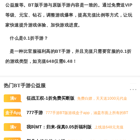
公益服等。BT版手游与原版手游内容是一致的。通过免费送VIP
等级、元宝、钻石，调整游戏爆率，提高充值比例等方式，让玩
家快速提升游戏体验、加快游戏进度。
什么是0.1折手游？
是一种比官服福利高的BT手游，并且充值只需要官服的0.1折
的游戏类型，如充值648仅需6.48！
热门BT手游公益服
征战王权-1折免费买断版
满v
免费白嫖，天天送1000元代金
券，任意畅买到爽
777手游
盒子App
777手游BT版游戏盒子app，涵盖市面上所有的BT
游戏，实时掌控BT手游的最新动态
我叫MT：归来-保真0.05折福利版
满v
上线送648元充值
卡、大量抽奖券和极品道具