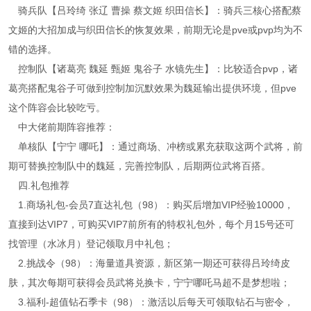
骑兵队【吕玲绮 张辽 曹操 蔡文姬 织田信长】：骑兵三核心搭配蔡
文姬的大招加成与织田信长的恢复效果，前期无论是pve或pvp均为不
错的选择。
控制队【诸葛亮 魏延 甄姬 鬼谷子 水镜先生】：比较适合pvp，诸
葛亮搭配鬼谷子可做到控制加沉默效果为魏延输出提供环境，但pve
这个阵容会比较吃亏。
中大佬前期阵容推荐：
单核队【宁宁 哪吒】：通过商场、冲榜或累充获取这两个武将，前
期可替换控制队中的魏延，完善控制队，后期两位武将百搭。
四.礼包推荐
1.商场礼包-会员7直达礼包（98）：购买后增加VIP经验10000，
直接到达VIP7，可购买VIP7前所有的特权礼包外，每个月15号还可
找管理（水冰月）登记领取月中礼包；
2.挑战令（98）：海量道具资源，新区第一期还可获得吕玲绮皮
肤，其次每期可获得会员武将兑换卡，宁宁哪吒马超不是梦想啦；
3.福利-超值钻石季卡（98）：激活以后每天可领取钻石与密令，