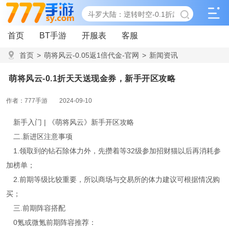
首页
BT手游
开服表
客服
首页
>
萌将风云-0.05返1倍代金-官网
>
新闻资讯
>
萌将风云-0.1折天天送现金券，新手开区攻略
萌将风云-0.1折天天送现金券，新手开区攻略
作者：777手游
2024-09-10
新手入门 | 《萌将风云》新手开区攻略
二.新进区注意事项
1.领取到的钻石除体力外，先攒着等32级参加招财猫以后再消耗参
加榜单；
2.前期等级比较重要，所以商场与交易所的体力建议可根据情况购
买；
三.前期阵容搭配
0氪或微氪前期阵容推荐：