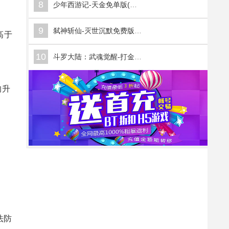
8
少年西游记-天金免单版(满v)
9
弑神斩仙-灭世沉默免费版(满v)
高于
10
斗罗大陆：武魂觉醒-打金版(满v)
的升
法防