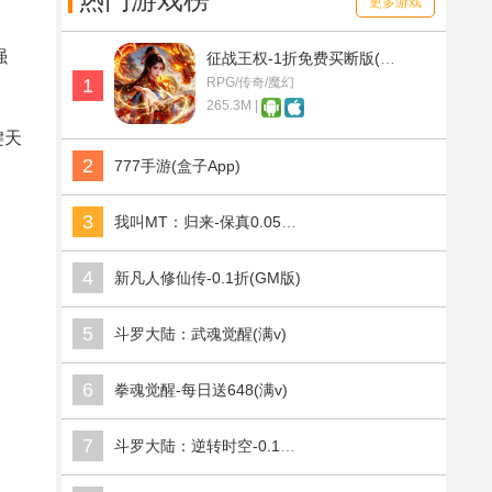
热门游戏榜
更多游戏
强
征战王权-1折免费买断版(满v)
1
RPG/传奇/魔幻
265.3M |
键天
2
777手游(盒子App)
3
我叫MT：归来-保真0.05折福利版(满v)
4
新凡人修仙传-0.1折(GM版)
5
斗罗大陆：武魂觉醒(满v)
6
拳魂觉醒-每日送648(满v)
7
斗罗大陆：逆转时空-0.1折武魂觉醒(满v)