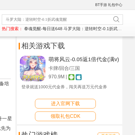
BT手游
礼包中心
热门搜索：
拳魂觉醒-每日送648
斗罗大陆：逆转时空-0.1折武魂觉醒
相关游戏下载
萌将风云-0.05返1倍代金(满v)
卡牌/回合/三国
970.9M |
备培
登录就送1000元代金券，闯关再送万元代金券
进入官网下载
领取礼包CDK
升一星
优先为