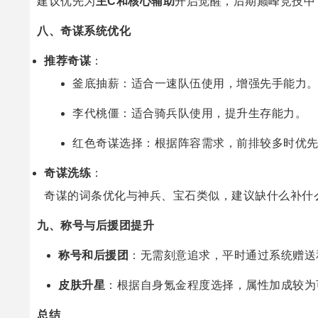
建议优先为
主C和核心辅助
开启觉醒，后期巅峰竞技中
八、奇谋系统优化
推荐奇谋
：
釜底抽薪：适合一速队伍使用，增强先手能力
李代桃僵：适合骑兵队使用，提升生存能力。
红色奇谋选择：根据阵容需求，前排较多时优
奇谋洗练
：
奇谋的词条优化与神兵、宝石类似，建议缺什么补什
九、称号与后援团提升
称号和后援团
：无需刻意追求，平时通过系统赠送
皮肤升星
：根据自身氪金程度选择，属性加成较为
总结