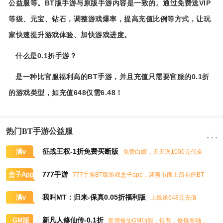
公益服等。BT版手游与原版手游内容是一致的。通过免费送VIP
等级、元宝、钻石，调整游戏爆率，提高充值比例等方式，让玩
家快速提升游戏体验、加快游戏进度。
什么是0.1折手游？
是一种比官服福利高的BT手游，并且充值只需要官服的0.1折
的游戏类型，如充值648仅需6.48！
热门BT手游公益服
征战王权-1折免费买断版
满v
免费白嫖，天天送1000元代金
券，任意畅买到爽
777手游
盒子App
777手游BT版游戏盒子app，涵盖市面上所有的BT
游戏，实时掌控BT手游的最新动态
我叫MT：归来-保真0.05折福利版
满v
上线送648元充值
卡、大量抽奖券和极品道具
新凡人修仙传-0.1折
GM版
新增修仙GM功能，银两，修炼卷轴，