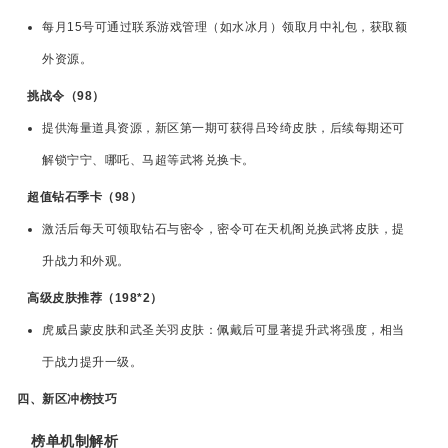
每月15号可通过联系游戏管理（如水冰月）领取月中礼包，获取额
外资源。
挑战令（98）
提供海量道具资源，新区第一期可获得吕玲绮皮肤，后续每期还可
解锁宁宁、哪吒、马超等武将兑换卡。
超值钻石季卡（98）
激活后每天可领取钻石与密令，密令可在天机阁兑换武将皮肤，提
升战力和外观。
高级皮肤推荐（198*2）
虎威吕蒙皮肤和武圣关羽皮肤：佩戴后可显著提升武将强度，相当
于战力提升一级。
四、新区冲榜技巧
榜单机制解析