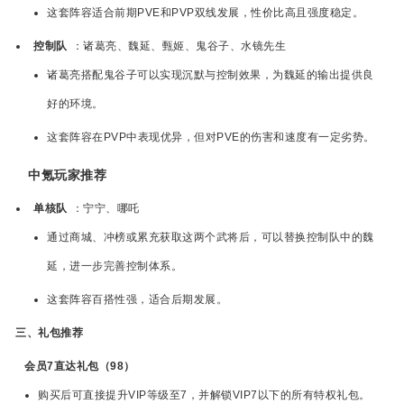
这套阵容适合前期PVE和PVP双线发展，性价比高且强度稳定。
控制队
：诸葛亮、魏延、甄姬、鬼谷子、水镜先生
诸葛亮搭配鬼谷子可以实现沉默与控制效果，为魏延的输出提供良
好的环境。
这套阵容在PVP中表现优异，但对PVE的伤害和速度有一定劣势。
中氪玩家推荐
单核队
：宁宁、哪吒
通过商城、冲榜或累充获取这两个武将后，可以替换控制队中的魏
延，进一步完善控制体系。
这套阵容百搭性强，适合后期发展。
三、礼包推荐
会员7直达礼包（98）
购买后可直接提升VIP等级至7，并解锁VIP7以下的所有特权礼包。