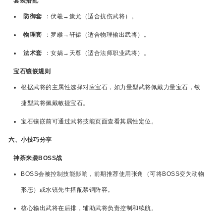
套装搭配
防御套
：伏羲→蚩尤（适合抗伤武将）。
物理套
：罗睺→轩辕（适合物理输出武将）。
法术套
：女娲→天尊（适合法师职业武将）。
宝石镶嵌规则
根据武将的主属性选择对应宝石，如力量型武将佩戴力量宝石，敏
捷型武将佩戴敏捷宝石。
宝石镶嵌前可通过武将技能页面查看其属性定位。
六、小技巧分享
神荼来袭BOSS战
BOSS会被控制技能影响，前期推荐使用张角（可将BOSS变为动物
形态）或水镜先生搭配禁锢阵容。
核心输出武将在后排，辅助武将负责控制和续航。