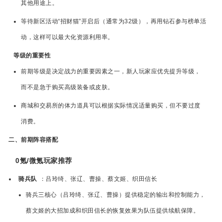
其他用途上。
等待新区活动“招财猫”开启后（通常为32级），再用钻石参与榜单活
动，这样可以最大化资源利用率。
等级的重要性
前期等级是决定战力的重要因素之一，新人玩家应优先提升等级，
而不是急于购买高级装备或皮肤。
商城和交易所的体力道具可以根据实际情况适量购买，但不要过度
消费。
二、前期阵容搭配
0氪/微氪玩家推荐
骑兵队
：吕玲绮、张辽、曹操、蔡文姬、织田信长
骑兵三核心（吕玲绮、张辽、曹操）提供稳定的输出和控制能力，
蔡文姬的大招加成和织田信长的恢复效果为队伍提供续航保障。