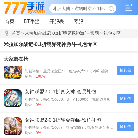
首页
BT手游
开服表
客服
首页
>
米拉加尔战记-0.1折境界死神激斗-官网
>
礼包专区
米拉加尔战记-0.1折境界死神激斗-礼包专区
大家都在抢
月神宝藏-至尊无限券-充值礼包
抢礼包
礼包详情：圣品法宝匣*1，红装碎片*30，神印进阶石*30
剩余：
100%
女神联盟2-0.1折真女神-会员礼包
抢礼包
礼包详情：钻石*50000、金币*100000、充值道具6元*3
剩余：
0%
女神联盟2-0.1折耀金降临-预约礼包
抢礼包
礼包详情：金币*100万，钻石*3888，钻石英雄召唤券*5
剩余：
0%