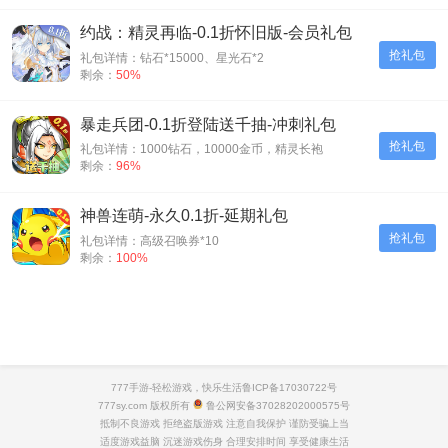
约战：精灵再临-0.1折怀旧版-会员礼包
抢礼包
礼包详情：钻石*15000、星光石*2
剩余：
50%
暴走兵团-0.1折登陆送千抽-冲刺礼包
抢礼包
礼包详情：1000钻石，10000金币，精灵长袍
剩余：
96%
神兽连萌-永久0.1折-延期礼包
抢礼包
礼包详情：高级召唤券*10
剩余：
100%
777手游-轻松游戏，快乐生活
鲁ICP备17030722号
777sy.com 版权所有
鲁公网安备37028202000575号
抵制不良游戏 拒绝盗版游戏 注意自我保护 谨防受骗上当
适度游戏益脑 沉迷游戏伤身 合理安排时间 享受健康生活