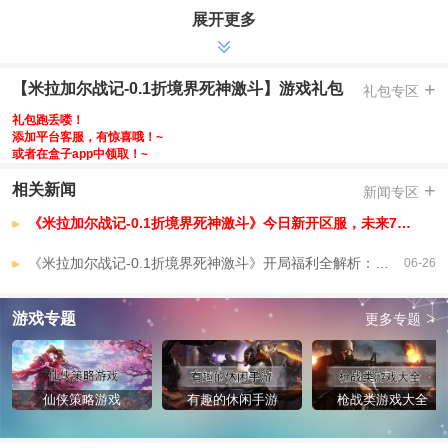
展开更多
-充值比例1:10魂玉，游戏首次及后续充值都为0.1折
-每日白嫖，每日完成任务即可领取648代金券，不限时可囤
-开服必领，创角即送S+伙伴日番谷冬狮郎
+
【米拉加尔战记-0.1折境界死神激斗】游戏礼包
礼包专区
-完成任务，即可获得满星伙伴碎蜂
礼包跑丢喽！
-集结死神阵容，勇闯尸魂界
添加平台客服，有惊喜哦！~
-
或者在盒子app中领取！~
-
+
相关新闻
新闻专区
【米拉加尔战记-0.1折境界死神激斗】VIP介绍
《米拉加尔战记-0.1折境界死神激斗》今日新开区服，未来7天开服安排，已开区服
《米拉加尔战记-0.1折境界死神激斗》开局福利全解析：千抽万冲、0.1折充值、每日白嫖648代金券
06-26
>
游戏专题
更多专题
仙侠策略游戏
有趣的休闲手游
枪战类游戏大全