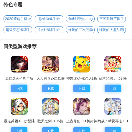
特色专题
2020策略手机游
修仙游戏手游
有啥好玩的arpg
平民耐玩三国手
戏
手游
游
超级变态卡牌手
仙侠卡牌手游
好玩的二次元动
好玩的大型3d游
游
漫手游
戏
同类型游戏推荐
真红之刃-4周年新
天天有喜2-送豪侠
神兽连萌-永久0.1折
葫芦兄弟：七子降
版本0.1折
千抽
妖-0.1永久折扣
下载
下载
下载
下载
暴走兵团-0.1折登陆
戮天之剑-0.05折
上古修仙-0.1折封神
约战：精灵再临-0.1
送千抽
归来
折怀旧版
下载
下载
下载
下载