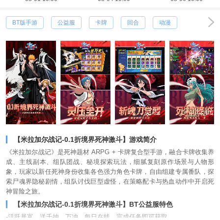
BT版手游
公益服
卡牌
回合
动漫
【米拉加尔战记-0.1折境界死神激斗】游戏简介
《米拉加尔战记》是死神题材 ARPG + 卡牌复合型手游，融合卡牌收集养
成、主线副本、组队团战、秘境探索玩法，细腻复刻原作场景与人物形
象，玩家以新任死神身份收集各色强力角色卡牌，自由组建专属番队，探
索尸魂界隐秘剧情，组队讨伐巨型虚怪，在策略配卡与热血动作中开启死
神冒险之旅。
【米拉加尔战记-0.1折境界死神激斗】BT公益服特色
-活跃暴富，送千抽，万冲，每日在线，完成任务即可获取