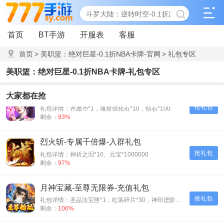
首页
BT手游
开服表
客服
首页
>
美职篮：绝对巨星-0.1折NBA卡牌-官网
>
礼包专区
美职篮：绝对巨星-0.1折NBA卡牌-礼包专区
斗罗大陆：武魂觉醒-首充礼包
大家都在抢
抢礼包
礼包详情：许愿币*1，魂骨强化石*10，钻石*100
剩余：
93%
烈火斩-专属千倍爆-入群礼包
抢礼包
礼包详情：神祈之泪*10、元宝*1000000
剩余：
97%
月神宝藏-至尊无限券-充值礼包
抢礼包
礼包详情：圣品法宝匣*1，红装碎片*30，神印进阶石*30
剩余：
100%