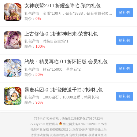
女神联盟2-0.1折耀金降临-预约礼包
抢礼包
礼包详情：金币*100万，钻石*3888，钻石英雄召唤券*5
剩余：
0%
上古修仙-0.1折封神归来-荣誉礼包
抢礼包
礼包详情：时装自选宝箱*1
剩余：
100%
约战：精灵再临-0.1折怀旧版-会员礼包
抢礼包
礼包详情：钻石*15000、星光石*2
剩余：
50%
暴走兵团-0.1折登陆送千抽-冲刺礼包
抢礼包
礼包详情：1000钻石，10000金币，精灵长袍
剩余：
96%
神兽连萌-永久0.1折-延期礼包
777手游-轻松游戏，快乐生活
鲁ICP备17030722号
抢礼包
777sy.com 版权所有
鲁公网安备37028202000575号
礼包详情：高级召唤券*10
剩余：
100%
抵制不良游戏 拒绝盗版游戏 注意自我保护 谨防受骗上当
适度游戏益脑 沉迷游戏伤身 合理安排时间 享受健康生活