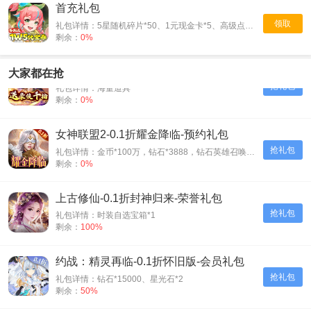
首充礼包
领取
礼包详情：5星随机碎片*50、1元现金卡*5、高级点将券*10
剩余：
0%
天天有喜2-送豪侠千抽-首发礼包
大家都在抢
抢礼包
礼包详情：海量道具
剩余：
0%
女神联盟2-0.1折耀金降临-预约礼包
抢礼包
礼包详情：金币*100万，钻石*3888，钻石英雄召唤券*5
剩余：
0%
上古修仙-0.1折封神归来-荣誉礼包
抢礼包
礼包详情：时装自选宝箱*1
剩余：
100%
约战：精灵再临-0.1折怀旧版-会员礼包
抢礼包
礼包详情：钻石*15000、星光石*2
剩余：
50%