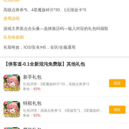
高级点将券*5、4星魔族碎片*30、1元现金卡*3
使用说明
游戏主界面点击头像—选择激活码—输入对应的礼包码领取
礼包有效期
长期有效，IOS/安卓/H5，全区/全服通用
【侠客道-0.1全新混沌免费版】其他礼包
新手礼包
领取
礼包详情：3星魔族碎片*20、高级点将券*2
剩余：
93%
特权礼包
领取
礼包详情：高级点将券*3、4星破军*1、3星魔族碎片*30、仙玉*88
剩余：
93%