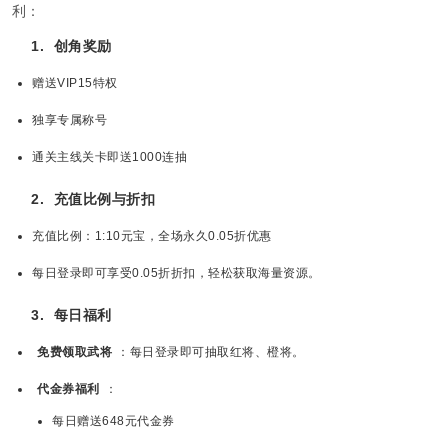
利：
1.
创角奖励
赠送VIP15特权
独享专属称号
通关主线关卡即送1000连抽
2.
充值比例与折扣
充值比例：1:10元宝，全场永久0.05折优惠
每日登录即可享受0.05折折扣，轻松获取海量资源。
3.
每日福利
免费领取武将
：每日登录即可抽取红将、橙将。
代金券福利
：
每日赠送648元代金券