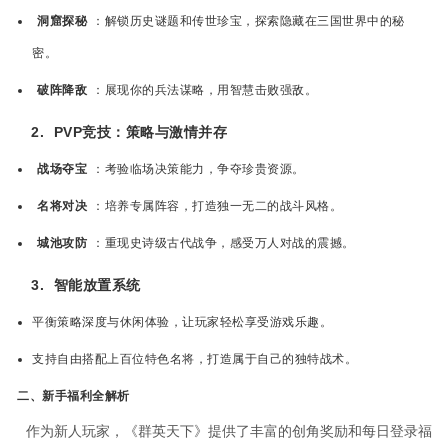
洞窟探秘
：解锁历史谜题和传世珍宝，探索隐藏在三国世界中的秘
密。
破阵降敌
：展现你的兵法谋略，用智慧击败强敌。
2.
PVP竞技：策略与激情并存
战场夺宝
：考验临场决策能力，争夺珍贵资源。
名将对决
：培养专属阵容，打造独一无二的战斗风格。
城池攻防
：重现史诗级古代战争，感受万人对战的震撼。
3.
智能放置系统
平衡策略深度与休闲体验，让玩家轻松享受游戏乐趣。
支持自由搭配上百位特色名将，打造属于自己的独特战术。
二、新手福利全解析
作为新人玩家，《群英天下》提供了丰富的创角奖励和每日登录福