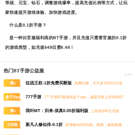
等级、元宝、钻石，调整游戏爆率，提高充值比例等方式，让玩
家快速提升游戏体验、加快游戏进度。
什么是0.1折手游？
是一种比官服福利高的BT手游，并且充值只需要官服的0.1折
的游戏类型，如充值648仅需6.48！
热门BT手游公益服
征战王权-1折免费买断版
满v
免费白嫖，天天送1000元代金
券，任意畅买到爽
777手游
盒子App
777手游BT版游戏盒子app，涵盖市面上所有的BT
游戏，实时掌控BT手游的最新动态
我叫MT：归来-保真0.05折福利版
满v
上线送648元充值
卡、大量抽奖券和极品道具
新凡人修仙传-0.1折
GM版
新增修仙GM功能，银两，修炼卷轴，
灵石，灵气，道书等海量修仙资源免费领取