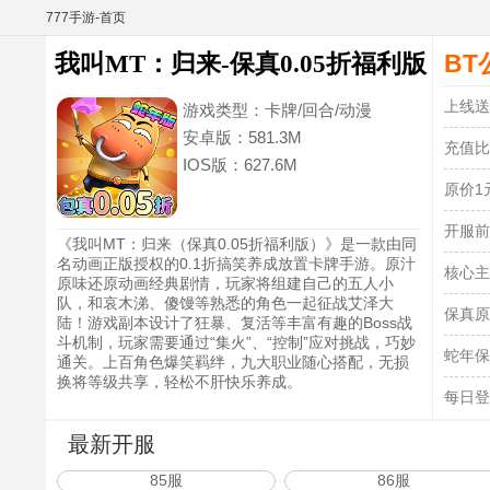
777手游-首页
BT
我叫MT：归来-保真0.05折福利版
(满v)
上线送
游戏类型：
卡牌/回合/动漫
安卓版：
581.3M
充值比
IOS版：
627.6M
原价1
开服前
《我叫MT：归来（保真0.05折福利版）》是一款由同
名动画正版授权的0.1折搞笑养成放置卡牌手游。原汁
核心主
原味还原动画经典剧情，玩家将组建自己的五人小
队，和哀木涕、傻馒等熟悉的角色一起征战艾泽大
保真原
陆！游戏副本设计了狂暴、复活等丰富有趣的Boss战
斗机制，玩家需要通过“集火”、“控制”应对挑战，巧妙
蛇年保
通关。上百角色爆笑羁绊，九大职业随心搭配，无损
换将等级共享，轻松不肝快乐养成。
每日登
最新开服
85服
86服