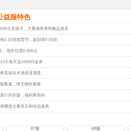
公益服特色
648元充值卡、大量抽奖券和极品道具
例1:10游戏货币，超划算0.05折
元，现价仅需0.005元
14天每天送1000代金券
角英雄哀木涕保送满星
版数值，绝无物价膨胀
真0.05折版，福利再加码
录赠送大量符石和珍品道具
87服
88服