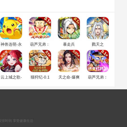
神兽连萌-永
葫芦兄弟：
暴走兵
戮天之
久0.1折
七子降
团-0.1折登
剑-0.05折
妖-0.1永久
陆送千抽
折扣
云上城之歌-
猫狩纪-0.1
天之命-爆爽
葫芦兄弟：
全新版本
折
红颜0.05折
七子降
妖-0.1折送
全红将
安排时间 享受健康生活