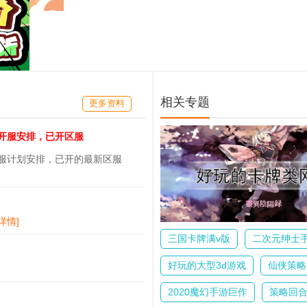
相关专题
更多资料
天开服安排，已开区服
开服计划安排，已开的最新区服
[详情]
三国卡牌满v版
二次元绅士
好玩的大型3d游戏
仙侠策略
2020魔幻手游巨作
策略回