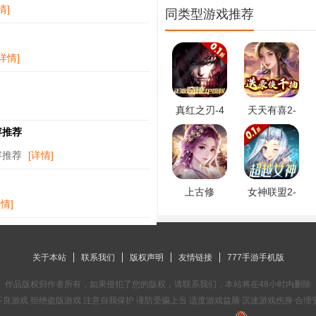
情]
同类型游戏推荐
[详情]
真红之刃-4
天天有喜2-
周年新版本
送豪侠千抽
容推荐
0.1折
容推荐
[详情]
上古修
女神联盟2-
仙-0.1折封
0.1折真女神
详情]
神归来
关于本站
联系我们
版权声明
友情链接
777手游手机版
作品版权归作者所有，如果侵犯了您的版权，请联系我们，本站将在48小时内删除
良游戏 拒绝盗版游戏 注意自我保护 谨防受骗上当 适度游戏益脑 沉迷游戏伤身 合理