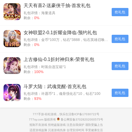
天天有喜2-送豪侠千抽-首发礼包
抢礼包
礼包详情：海量道具
剩余：
0%
女神联盟2-0.1折耀金降临-预约礼包
抢礼包
礼包详情：金币*100万，钻石*3888，钻石英雄召唤券*5
剩余：
0%
上古修仙-0.1折封神归来-荣誉礼包
抢礼包
礼包详情：时装自选宝箱*1
剩余：
100%
斗罗大陆：武魂觉醒-首充礼包
抢礼包
礼包详情：许愿币*1，魂骨强化石*10，钻石*100
剩余：
93%
777手游-轻松游戏，快乐生活
鲁ICP备17030722号
777sy.com 版权所有
鲁公网安备37028202000575号
抵制不良游戏 拒绝盗版游戏 注意自我保护 谨防受骗上当
适度游戏益脑 沉迷游戏伤身 合理安排时间 享受健康生活