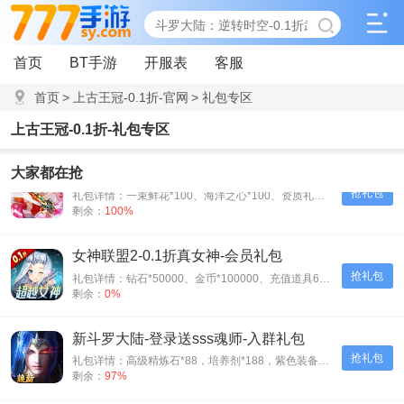
首页
BT手游
开服表
客服
首页
>
上古王冠-0.1折-官网
>
礼包专区
上古王冠-0.1折-礼包专区
联盟崛起-0.1折扣版-会员礼包
大家都在抢
抢礼包
礼包详情：一束鲜花*100、海洋之心*100、资质礼包*500
剩余：
100%
女神联盟2-0.1折真女神-会员礼包
抢礼包
礼包详情：钻石*50000、金币*100000、充值道具6元*3
剩余：
0%
新斗罗大陆-登录送sss魂师-入群礼包
抢礼包
礼包详情：高级精炼石*88，培养剂*188，紫色装备自选箱*1
剩余：
97%