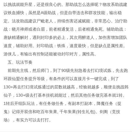
以挑战就能升星，还是很良心的。那助战怎么选择呢？物攻系助战建
议铁血捕快，虽然是A级助战，但是自带连击和群攻技能，输出稳
定。法攻助战建议尸毗老人，持续伤害还减赋能，非常恶心。治疗助
战：晓月禅师或者白眉，前者精通复活，后者精通免死。辅助助战：
唐缺精通解封，遇到封印多的必上，其次用醉道人，加伤害增加团队
速度，辅助好用。封印助战：铁殊，速度最快，但是缺点是属性差。
游侠儿，有输出有控制还能被动封印对方，属性高。
五、玩法节奏
前期先主线，然后师门，到了90级先别急着去打幻境试炼，先去跑
环跟仙盟任务提升等级，有条件的可以直接月卡一键完成，到了
130+再去打幻境试炼通过的层数就越高，经验就越多，顺便去挑战韩
仙子，130+级去打基本挂机就能过，然后其他任务做完基本就1转。
1转后开组队玩法，有任务做任务，有副本打副本，降魔任务（捉
鬼）记得开双倍和吃百年朱果, 千年朱果(转生礼包)。剑阁（竞技
场），有实力可以去打打。