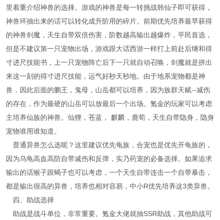
里着重介绍神兽的选择。游戏的神兽是每一转挑战韩仙子即可获得，
神兽环抽出来的话可以转化成升阶用的碎片。前期优先培养最早获得
的神兽剑魔，天生自带双倍伤害，阶数越高输出越爆炸，平民首选，
但是不建议第一只宠物出场，游戏跟大话西游一样打上前赴后继和得
寸进尺技能书，上一只宠物阵亡后下一只就自动召唤，剑魔就是拼出
来这一刻的得寸进尺技能，运气好秒天秒地。由于地系宠物都是神
兽，因此后面的鹏王，鬼母，山岳都可以培养，因为族群天赋--减伤
的存在，作为最硬的山岳可以放最后一个出场。氪金的玩家可以考虑
主培养仙族的神兽。仙狸，苍蓝， 麒麟，鹿荀，天生自带隐身，隐身
宠物谁用谁知道。
普通异兽怎么选呢？这里建议优先龟族，合宠也是优先开龟族的，
因为乌龟高血高防自带减伤和反弹，实乃药宠的必备选择。如果追求
输出的话猴子跟蝎子也可以考虑，一个天生自带连击一个自带暴击，
都是输出很高的异兽，培养也相对容易，中小R优先培养这3类异兽。
四、助战选择
助战是战斗单位，非常重要。氪金大佬就抽SSR助战，其他助战可