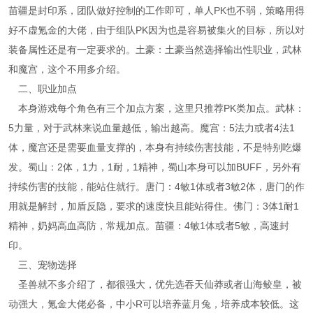
苗疆是封印系，团队做好控制的工作即可，单人PK也不弱，策略用得
好不虚氪金的大佬，由于组队PK因为也是容易被集火的目标，所以对
装备属性还是有一定要求的。土豪：土豪当然选择输出性职业，武林
和魔宫，这个不用多介绍。
二、职业加点
本身游戏每个角色有三个加点方案，这里只推荐PK类加点。武林：
5力量，对于武林来说血量越低，输出越高。魔宫：5法力或者4法1
体，魔宫还是需要血量支撑的，本身有持续伤害技能，不是特别吃爆
发。蜀山：2体，1力，1耐，1精神，蜀山本身可以加BUFF，另外有
持续伤害的技能，能站住就行。唐门：4敏1体或者3敏2体，唐门的作
用就是解封，加盾反隐，要求的速度快且能站得住。佛门：3体1耐1
精神，奶妈高血高防，常规加点。苗疆：4敏1体或者5敏，高速封
印。
三、宠物选择
圣兽就不多介绍了，都很强大，优先选吞天仙莽或者山海鲛皇，被
动强大，氪金大佬必备，中小R可以培养蓝月兔，培养成本较低。这