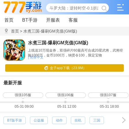
首页
BT手游
开服表
客服
首页
>
水煮三国-爆刷GM充值(GM版)
水煮三国-爆刷GM充值(GM版)
上线送10万现金券，双强碎片60最高可合成20星武将，武将经
验1000万，金币1000万，纳贤令100，限定宝物
| 简体中文
盒子app下载（23.9M）
最新开服
强强105服
强强106服
强强107服
05-31 09:00
05-31 12:00
05-31 18:00
BT版手游
公益服
动作
挂机
三国