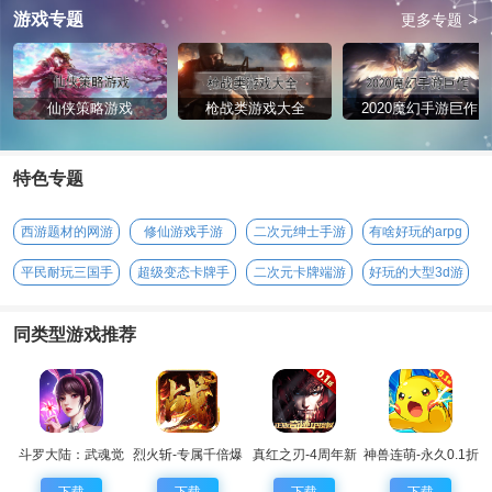
>
游戏专题
更多专题
仙侠策略游戏
枪战类游戏大全
2020魔幻手游巨作
特色专题
西游题材的网游
修仙游戏手游
二次元绅士手游
有啥好玩的arpg
手游
平民耐玩三国手
超级变态卡牌手
二次元卡牌端游
好玩的大型3d游
游
游
戏
同类型游戏推荐
斗罗大陆：武魂觉
烈火斩-专属千倍爆
真红之刃-4周年新
神兽连萌-永久0.1折
醒
版本0.1折
下载
下载
下载
下载