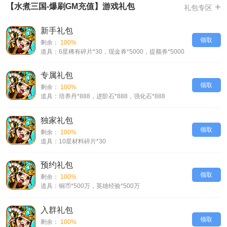
-开服强哥豪礼，10星武将，万元现金，万元充值卡，免费得
+
【水煮三国-爆刷GM充值】游戏礼包
礼包专区
-强强联合，站队你心中的强哥，宝箱奖励拿到手软
新手礼包
-炸裂级别福利，开局就是王道，天天登录天天有礼，各种100抽直接拿
领取
剩余：
100%
-提额刷充，不花钱的哟，直接免费刷免费充
道具：6星稀有碎片*30，现金券*5000，提额券*5000
-启强与华强的巅峰对决版本，爆开大招福利版，GM拉满超轻松，上线送
10W现金券
专属礼包
-QQ客服：2431675852，752432591；微信客服：aa777sy；QQ群：
领取
剩余：
100%
535653759，235870841
道具：培养丹*888，进阶石*888，强化石*888
【水煮三国-爆刷GM充值】VIP介绍
充值比例1:5000
独家礼包
领取
登录送盘古套装宝箱，升星石10000
剩余：
100%
道具：10星材料碎片*30
GM1~GM20=充值卡可激活
预约礼包
领取
剩余：
100%
道具：铜币*500万，英雄经验*500万
入群礼包
领取
剩余：
100%