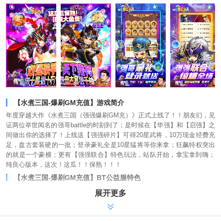
【水煮三国-爆刷GM充值】游戏简介
年度穿越大作《水煮三国（强强爆刷GM充）》正式上线了！！朋友们，见
证两位举世闻名的强哥battle的时刻到了；是时候在【华强】和【启强】之
间做出你的选择了！上线送【强强碎片】可得20星武将，10万现金经费充
足，盘古套装硬的一批；登录豪礼全是10星猛将等你来拿；狂飙特权突出
的就是一个豪横；更有【强强联合】特色玩法，站队开始，拿宝拿到嗨；
纯良心版本，这次！这瓜！！保熟！！！
【水煮三国-爆刷GM充值】BT公益服特色
-上线送10万现金券，双强碎片60最高可合成20星武将，武将经验1000
展开更多
万，金币1000万，纳贤令100，限定宝物
-充值比例1:5000，登录送盘古套装宝箱，升星石10000