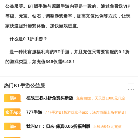
公益服等。BT版手游与原版手游内容是一致的。通过免费送VIP
等级、元宝、钻石，调整游戏爆率，提高充值比例等方式，让玩
家快速提升游戏体验、加快游戏进度。
什么是0.1折手游？
是一种比官服福利高的BT手游，并且充值只需要官服的0.1折
的游戏类型，如充值648仅需6.48！
热门BT手游公益服
征战王权-1折免费买断版
满v
免费白嫖，天天送1000元代金
券，任意畅买到爽
777手游
盒子App
777手游BT版游戏盒子app，涵盖市面上所有的BT
游戏，实时掌控BT手游的最新动态
我叫MT：归来-保真0.05折福利版
满v
上线送648元充值
卡、大量抽奖券和极品道具