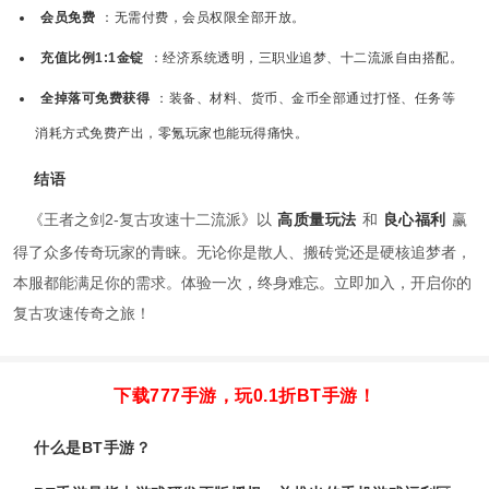
会员免费
：无需付费，会员权限全部开放。
充值比例1:1金锭
：经济系统透明，三职业追梦、十二流派自由搭配。
全掉落可免费获得
：装备、材料、货币、金币全部通过打怪、任务等
消耗方式免费产出，零氪玩家也能玩得痛快。
结语
《王者之剑2-复古攻速十二流派》以
高质量玩法
和
良心福利
赢
得了众多传奇玩家的青睐。无论你是散人、搬砖党还是硬核追梦者，
本服都能满足你的需求。体验一次，终身难忘。立即加入，开启你的
复古攻速传奇之旅！
下载777手游，玩0.1折BT手游！
什么是BT手游？