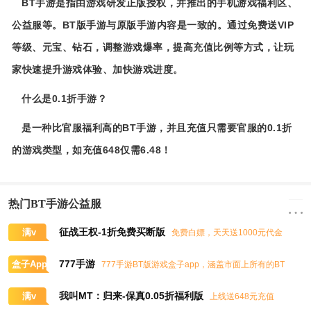
BT手游是指由游戏研发正版授权，并推出的手机游戏福利区、
公益服等。BT版手游与原版手游内容是一致的。通过免费送VIP
等级、元宝、钻石，调整游戏爆率，提高充值比例等方式，让玩
家快速提升游戏体验、加快游戏进度。
什么是0.1折手游？
是一种比官服福利高的BT手游，并且充值只需要官服的0.1折
的游戏类型，如充值648仅需6.48！
热门BT手游公益服
征战王权-1折免费买断版
满v
免费白嫖，天天送1000元代金
券，任意畅买到爽
777手游
盒子App
777手游BT版游戏盒子app，涵盖市面上所有的BT
游戏，实时掌控BT手游的最新动态
我叫MT：归来-保真0.05折福利版
满v
上线送648元充值