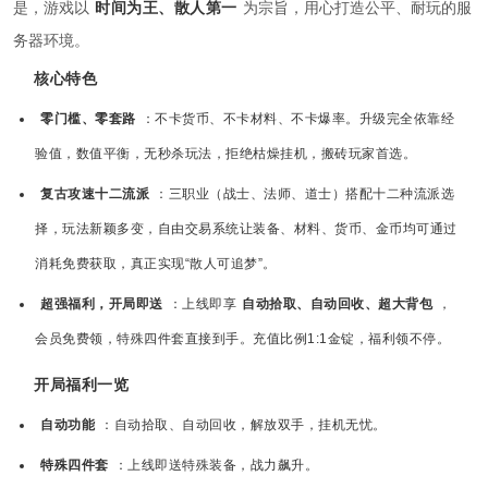
是，游戏以
时间为王、散人第一
为宗旨，用心打造公平、耐玩的服
务器环境。
核心特色
零门槛、零套路
：不卡货币、不卡材料、不卡爆率。升级完全依靠经
验值，数值平衡，无秒杀玩法，拒绝枯燥挂机，搬砖玩家首选。
复古攻速十二流派
：三职业（战士、法师、道士）搭配十二种流派选
择，玩法新颖多变，自由交易系统让装备、材料、货币、金币均可通过
消耗免费获取，真正实现“散人可追梦”。
超强福利，开局即送
：上线即享
自动拾取、自动回收、超大背包
，
会员免费领，特殊四件套直接到手。充值比例1:1金锭，福利领不停。
开局福利一览
自动功能
：自动拾取、自动回收，解放双手，挂机无忧。
特殊四件套
：上线即送特殊装备，战力飙升。