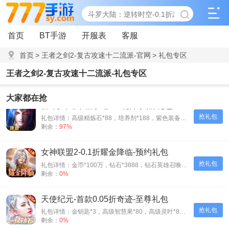
首页
BT手游
开服表
客服
首页
>
王者之剑2-复古攻速十二流派-官网
>
礼包专区
王者之剑2-复古攻速十二流派-礼包专区
大家都在抢
新斗罗大陆-登录送sss魂师-入群礼包
抢礼包
礼包详情：高级精炼石*88，培养剂*188，紫色装备自选箱*1
剩余：
97%
女神联盟2-0.1折耀金降临-预约礼包
抢礼包
礼包详情：金币*100万，钻石*3888，钻石英雄召唤券*5
剩余：
0%
天使纪元-首款0.05折奇迹-至尊礼包
抢礼包
礼包详情：金钥匙*3，高级智慧果*80，高级灵叶*80，高级神源*80
剩余：
0%