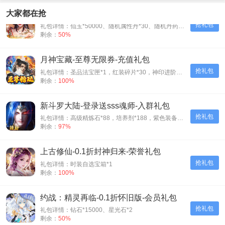
天之命-爆爽红颜0.05折-会员礼包
大家都在抢
抢礼包
礼包详情：仙玉*50000、随机属性丹*30、随机丹药*30、神装碎片*500
剩余：
50%
月神宝藏-至尊无限券-充值礼包
抢礼包
礼包详情：圣品法宝匣*1，红装碎片*30，神印进阶石*30
剩余：
100%
新斗罗大陆-登录送sss魂师-入群礼包
抢礼包
礼包详情：高级精炼石*88，培养剂*188，紫色装备自选箱*1
剩余：
97%
上古修仙-0.1折封神归来-荣誉礼包
抢礼包
礼包详情：时装自选宝箱*1
剩余：
100%
约战：精灵再临-0.1折怀旧版-会员礼包
抢礼包
礼包详情：钻石*15000、星光石*2
剩余：
50%