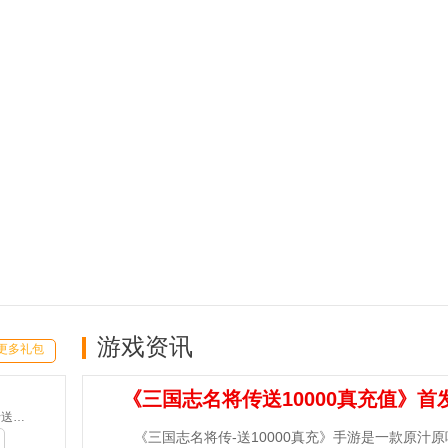
游戏资讯
更多礼包
《三国志名将传送10000真充值》首
魔之序曲-5折送鬼新娘(满v)