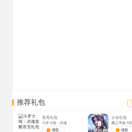
推荐礼包
首充礼包
公会礼包
斗罗大陆：武魂觉醒(满v)
领取
领取