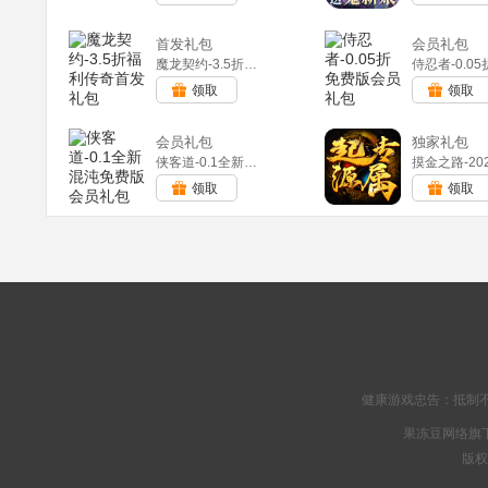
首发礼包
会员礼包
魔龙契约-3.5折福利传奇(满v)
领取
领取
会员礼包
独家礼包
侠客道-0.1全新混沌免费版(满v)
领取
领取
健康游戏忠告：抵制不
果冻豆网络旗下
版权所