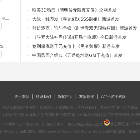
唯美3D场景《晴明传无限真充值》全网首发
侍忍者-0.05折免费版(满v)
大战一触即发《寻龙剑送SSS御姐》新游首发
群雄逐鹿，谁与争锋《乱世无双无限特权版》新游首发
《斗罗大陆神界传说II开局全魂师》今日新游首发
签到保底送千元充值卡《勇者荣耀》新游首发
摸金之路-2025新年起源专属(无VIP)
中国风回合经典《五岳乾坤送GM千充值》首发
关于本站
联系我们
版权声明
友情链接
777手游手机版
作品版权归作者所有，如果侵犯了您的版权，请联系我们，本站将在48小时内删除
良游戏 拒绝盗版游戏 注意自我保护 谨防受骗上当 适度游戏益脑 沉迷游戏伤身 合理
鲁公网安备 37028
777手游（777sy.com）互动娱乐平台：
鲁ICP备17030722号
有 Copyright©2016-2027 www.777sy.com All Rights Reserved 轻松游戏，快