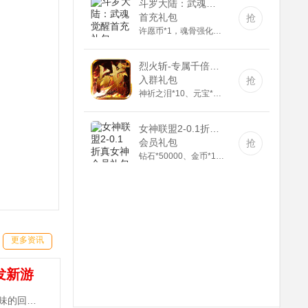
斗罗大陆：武魂觉醒(满v)
首充礼包
抢
许愿币*1，魂骨强化石*10，钻石*100
烈火斩-专属千倍爆(满v)
入群礼包
抢
神祈之泪*10、元宝*1000000
女神联盟2-0.1折真女神(满v)
会员礼包
抢
钻石*50000、金币*100000、充值道具6元*3
更多资讯
发新游
《三国志名将传-送10000真充》手游是一款原汁原味的回合制MMORPG，登录天天送300抽，百元真充卡任性抽！~