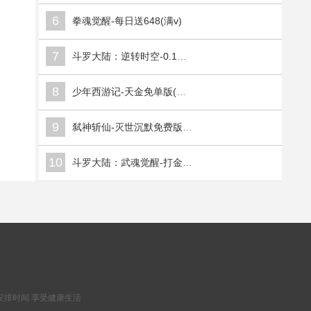
6
拳魂觉醒-每日送648(满v)
7
斗罗大陆：逆转时空-0.1折武魂觉醒(满v)
8
少年西游记-天金免单版(满v)
9
弑神斩仙-灭世沉默免费版(满v)
10
斗罗大陆：武魂觉醒-打金版(满v)
安排时间 享受健康生活