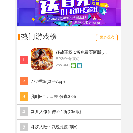
热门游戏榜
更多游戏
征战王权-1折免费买断版(满v)
1
RPG/传奇/魔幻
265.3M |
2
777手游(盒子App)
3
我叫MT：归来-保真0.05折福利版(满v)
4
新凡人修仙传-0.1折(GM版)
5
斗罗大陆：武魂觉醒(满v)