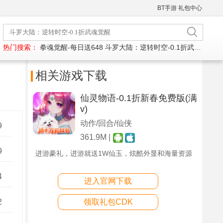
BT手游
礼包中心
热门搜索：
拳魂觉醒-每日送648
斗罗大陆：逆转时空-0.1折武魂觉醒
相关游戏下载
仙灵物语-0.1折新春免费版(满
v)
动作/回合/仙侠
9
361.9M |
9
进游豪礼，进游就送1W仙玉，炫酷外显和海量资源
4
进入官网下载
2
领取礼包CDK