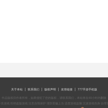
关于本站
联系我们
版权声明
友情链接
777手游手机版
作品版权归作者所有，如果侵犯了您的版权，请联系我们，本站将在48小时内删除
良游戏 拒绝盗版游戏 注意自我保护 谨防受骗上当 适度游戏益脑 沉迷游戏伤身 合理