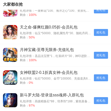
联盟崛起-0.1折扣版-会员礼包
大家都在抢
抢礼包
礼包详情：一束鲜花*100、海洋之心*100、资质礼包*500
剩余：
100%
天之命-爆爽红颜0.05折-会员礼包
抢礼包
礼包详情：仙玉*50000、随机属性丹*30、随机丹药*30、神装碎片*500
剩余：
50%
月神宝藏-至尊无限券-充值礼包
抢礼包
礼包详情：圣品法宝匣*1，红装碎片*30，神印进阶石*30
剩余：
100%
女神联盟2-0.1折真女神-会员礼包
抢礼包
礼包详情：钻石*50000、金币*100000、充值道具6元*3
剩余：
0%
新斗罗大陆-登录送sss魂师-入群礼包
抢礼包
礼包详情：高级精炼石*88，培养剂*188，紫色装备自选箱*1
剩余：
97%