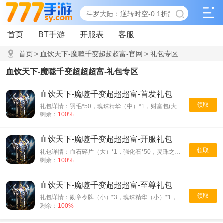
首页
BT手游
开服表
客服
首页
>
血饮天下-魔噬千变超超超富-官网
>
礼包专区
血饮天下-魔噬千变超超超富-礼包专区
血饮天下-魔噬千变超超超富-首发礼包
领取
礼包详情：羽毛*50，魂珠精华（中）*1，财富包(大）*10，四象精魂（小）*2
剩余：
100%
血饮天下-魔噬千变超超超富-开服礼包
领取
礼包详情：血石碎片（大）*1，强化石*50，灵珠之魂*2
剩余：
100%
血饮天下-魔噬千变超超超富-至尊礼包
领取
礼包详情：勋章令牌（小）*3，魂珠精华（小）*1，通关卷轴*20
剩余：
100%