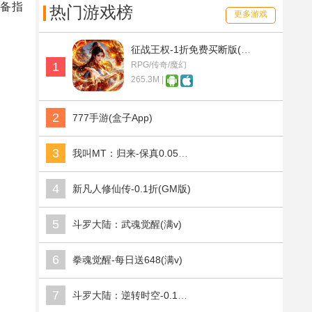
备指
热门游戏榜
更多游戏
征战王权-1折免费买断版(满v)
1
RPG/传奇/魔幻
265.3M |
2
777手游(盒子App)
3
我叫MT：归来-保真0.05折福利版(满v)
4
新凡人修仙传-0.1折(GM版)
5
斗罗大陆：武魂觉醒(满v)
6
拳魂觉醒-每日送648(满v)
7
斗罗大陆：逆转时空-0.1折武魂觉醒(满v)