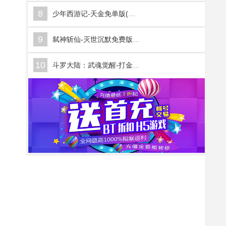
8
少年西游记-天金免单版(满v)
9
弑神斩仙-灭世沉默免费版(满v)
10
斗罗大陆：武魂觉醒-打金版(满v)