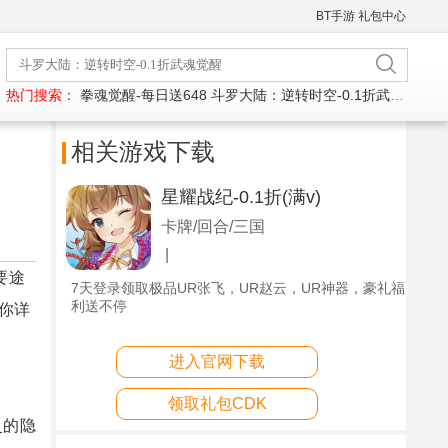
BT手游
礼包中心
热门搜索：
拳魂觉醒-每日送648
斗罗大陆：逆转时空-0.1折武魂觉醒
相关游戏下载
星耀战纪-0.1折(满v)
卡牌/回合/三国
|
要途
7天登录领取极品UR张飞，UR赵云，UR神器，豪礼福
利送不停
你详
进入官网下载
领取礼包CDK
灵的隐