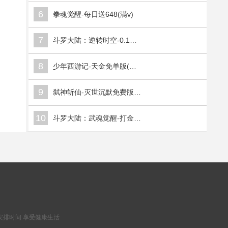
6
拳魂觉醒-每日送648(满v)
7
斗罗大陆：逆转时空-0.1折武魂觉醒(满v)
8
少年西游记-天金免单版(满v)
9
弑神斩仙-灭世沉默免费版(满v)
10
斗罗大陆：武魂觉醒-打金版(满v)
安排时间 享受健康生活