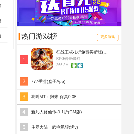
3
3
热门游戏榜
3
更多游戏
征战王权-1折免费买断版(满v)
1
RPG/传奇/魔幻
265.3M |
2
777手游(盒子App)
3
我叫MT：归来-保真0.05折福利版(满v)
4
新凡人修仙传-0.1折(GM版)
5
斗罗大陆：武魂觉醒(满v)