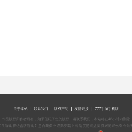
关于本站
联系我们
版权声明
友情链接
777手游手机版
作品版权归作者所有，如果侵犯了您的版权，请联系我们，本站将在48小时内删除
良游戏 拒绝盗版游戏 注意自我保护 谨防受骗上当 适度游戏益脑 沉迷游戏伤身 合理