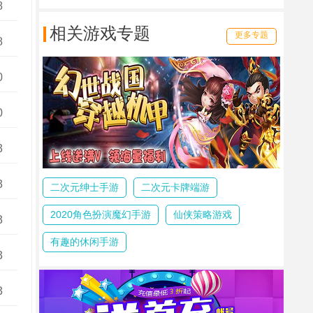
8
相关游戏专题
更多专题
8
0
0
3
3
二次元绅士手游
二次元卡牌端游
2020角色扮演魔幻手游
仙侠策略游戏
3
有趣的休闲手游
3
3