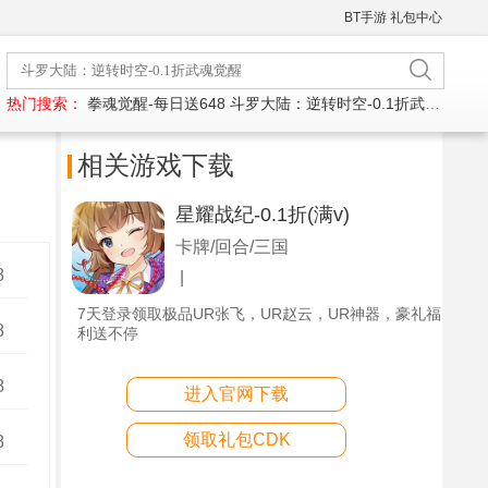
BT手游
礼包中心
热门搜索：
拳魂觉醒-每日送648
斗罗大陆：逆转时空-0.1折武魂觉醒
相关游戏下载
星耀战纪-0.1折(满v)
卡牌/回合/三国
8
|
7天登录领取极品UR张飞，UR赵云，UR神器，豪礼福
8
利送不停
8
进入官网下载
领取礼包CDK
8