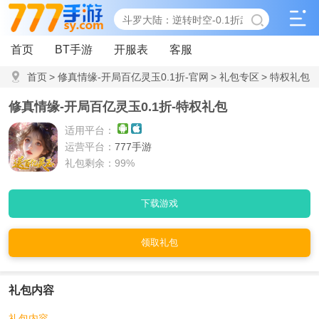
首页
BT手游
开服表
客服
首页
>
修真情缘-开局百亿灵玉0.1折-官网
>
礼包专区
>
特权礼包
修真情缘-开局百亿灵玉0.1折-特权礼包
适用平台：
运营平台：
777手游
礼包剩余：99%
下载游戏
领取礼包
礼包内容
礼包内容