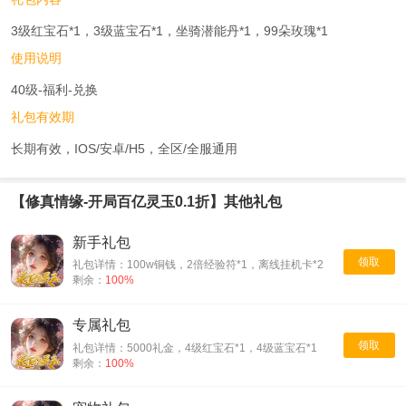
3级红宝石*1，3级蓝宝石*1，坐骑潜能丹*1，99朵玫瑰*1
使用说明
40级-福利-兑换
礼包有效期
长期有效，IOS/安卓/H5，全区/全服通用
【修真情缘-开局百亿灵玉0.1折】其他礼包
新手礼包
领取
礼包详情：100w铜钱，2倍经验符*1，离线挂机卡*2
剩余：
100%
专属礼包
领取
礼包详情：5000礼金，4级红宝石*1，4级蓝宝石*1
剩余：
100%