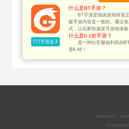
什么是BT手游？
BT手游是指由游戏研发
版手游内容是一致的。通过免
式，让玩家快速提升游戏体验
什么是0.1折手游？
777手游盒子
是一种比官服福利高的BT
需6.48！
健康游戏忠告：抵制不
果冻豆网络旗下