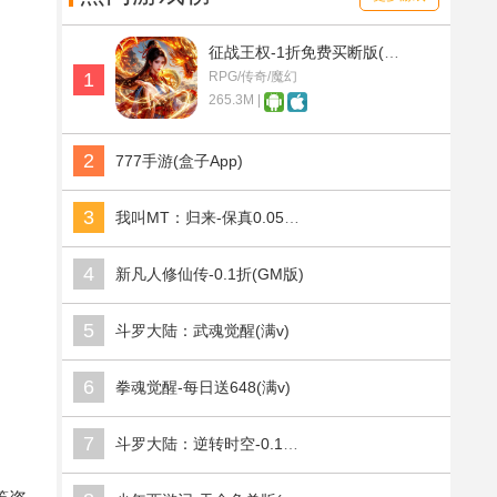
征战王权-1折免费买断版(满v)
1
RPG/传奇/魔幻
265.3M |
2
777手游(盒子App)
3
我叫MT：归来-保真0.05折福利版(满v)
4
新凡人修仙传-0.1折(GM版)
5
斗罗大陆：武魂觉醒(满v)
6
拳魂觉醒-每日送648(满v)
7
斗罗大陆：逆转时空-0.1折武魂觉醒(满v)