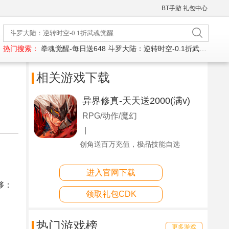
BT手游
礼包中心
热门搜索：
拳魂觉醒-每日送648
斗罗大陆：逆转时空-0.1折武魂觉醒
相关游戏下载
异界修真-天天送2000(满v)
RPG/动作/魔幻
|
创角送百万充值，极品技能自选
进入官网下载
够：
领取礼包CDK
热门游戏榜
更多游戏