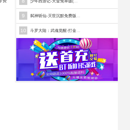
等资
8
少年西游记-天金免单版(满v)
9
弑神斩仙-灭世沉默免费版(满v)
10
斗罗大陆：武魂觉醒-打金版(满v)