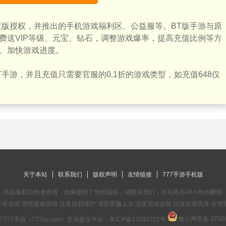
正版授权，并推出的手机游戏福利区、公益服等。BT版手游与原
费送VIP等级、元宝、钻石，调整游戏爆率，提高充值比例等方
、加快游戏进度。
手游，并且充值只需要官服的0.1折的游戏类型，如充值648仅
关于本站
联系我们
版权声明
友情链接
777手游手机版
作品版权归作者所有，如果侵犯了您的版权，请联系我们，本站将在48小时内删除
良游戏 拒绝盗版游戏 注意自我保护 谨防受骗上当 适度游戏益脑 沉迷游戏伤身 合理
鲁公网安备 37028
777手游（777sy.com）互动娱乐平台：
鲁ICP备17030722号