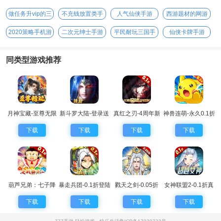
做任务升vip的三
不充钱放置类手
人气仙侠手游
西游题材的网游
国手游
游
2020策略手机游
二次元绅士手游
平民耐玩三国手
仙侠卡牌手游
戏
游
同类型游戏推荐
月神宝藏-至尊无限
新斗罗大陆-登录送
真红之刃-4周年新
神兽连萌-永久0.1折
券
sss魂师
版本0.1折
下载
下载
下载
下载
葫芦兄弟：七子降
暴走兵团-0.1折登陆
戮天之剑-0.05折
女神联盟2-0.1折真
妖-0.1永久折扣
送千抽
女神
下载
下载
下载
下载