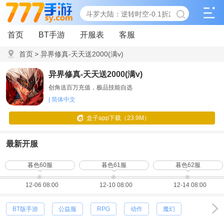
首页
BT手游
开服表
客服
首页
>
异界修真-天天送2000(满v)
异界修真-天天送2000(满v)
创角送百万充值，极品技能自选
| 简体中文
盒子app下载（23.9M）
最新开服
暮色60服
暮色61服
暮色62服
12-06 08:00
12-10 08:00
12-14 08:00
BT版手游
公益服
RPG
动作
魔幻