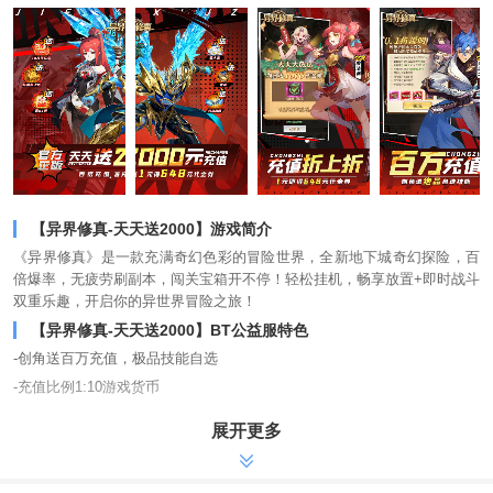
【异界修真-天天送2000】游戏简介
《异界修真》是一款充满奇幻色彩的冒险世界，全新地下城奇幻探险，百
倍爆率，无疲劳刷副本，闯关宝箱开不停！轻松挂机，畅享放置+即时战斗
双重乐趣，开启你的异世界冒险之旅！
【异界修真-天天送2000】BT公益服特色
-创角送百万充值，极品技能自选
-充值比例1:10游戏货币
-每天送2000元游戏代金劵
展开更多
-升级送10万升级红包
-折上折，实付1元领648元代金券