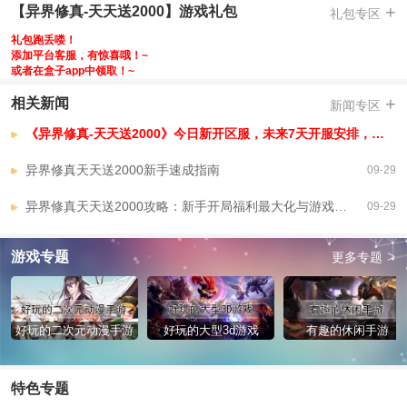
-原版物价，无数值膨胀
+
【异界修真-天天送2000】游戏礼包
礼包专区
-
礼包跑丢喽！
-
添加平台客服，有惊喜哦！~
或者在盒子app中领取！~
【异界修真-天天送2000】VIP介绍
+
相关新闻
新闻专区
《异界修真-天天送2000》今日新开区服，未来7天开服安排，已开区服
异界修真天天送2000新手速成指南
09-29
异界修真天天送2000攻略：新手开局福利最大化与游戏玩法指南
09-29
>
游戏专题
更多专题
好玩的二次元动漫手游
好玩的大型3d游戏
有趣的休闲手游
特色专题